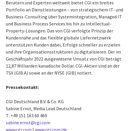
Beratern und Experten weltweit bietet CGI ein breites
Portfolio an Dienstleistungen – von strategischem IT- und
Business-Consulting über Systemintegration, Managed IT
und Business Process Services bis hin zu Intellectual-
Property-Lösungen. Das von CGI verfolgte Prinzip der
Kundennähe und das flexible globale Liefernetzwerk
unterstützen Kunden dabei, Erfolge schneller zu erzielen
und ihre Organisationsstrukturen zu digitalisieren. Der im
Geschäftsjahr 2022 ausgewiesene Umsatz von CGI beträgt
12,87 Milliarden kanadische Dollar. CGI-Aktien sind an der
TSX (GIB.A) sowie an der NYSE (GIB) notiert.
Pressekontakt:
CGI Deutschland B.V. & Co. KG
Sabine Ernst, Media Lead Deutschland
T: +49 151 163 60 469
sabine.ernst@cgi.com
www.cgi.com
|
www.cgi.com/de