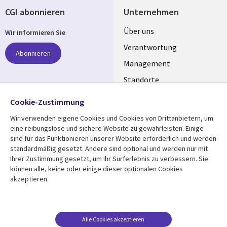
CGI abonnieren
Unternehmen
Useful
Über uns
Wir informieren Sie
links
Verantwortung
Abonnieren
GERMANY
Management
Standorte
Allianzen
Folgen Sie uns
Cookie-Zustimmung
Merger
Wir verwenden eigene Cookies und Cookies von Drittanbietern, um
Social
eine reibungslose und sichere Website zu gewährleisten. Einige
Media
sind für das Funktionieren unserer Website erforderlich und werden
GERMANY
standardmäßig gesetzt. Andere sind optional und werden nur mit
Ihrer Zustimmung gesetzt, um Ihr Surferlebnis zu verbessern. Sie
Mediathek
Rechtliches
können alle, keine oder einige dieser optionalen Cookies
akzeptieren.
Library
Legal
Aktuelles
Allgemeine
Geschäftsbedingungen
Links
GERMANY
Artikel
Beschwerden/Hinweise
GERMANY
Blogs
Alle Cookies akzeptieren