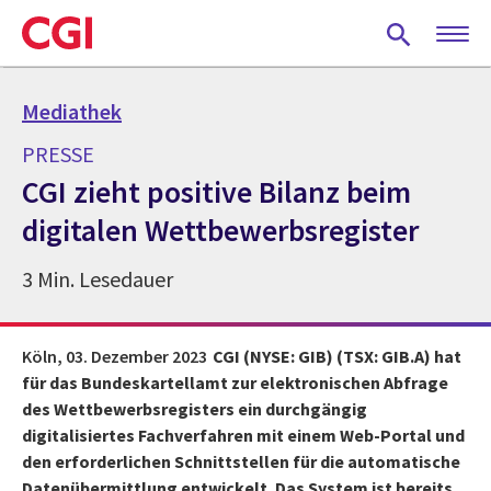
Skip
to
main
content
Mediathek
PRESSE
CGI zieht positive Bilanz beim
digitalen Wettbewerbsregister
3 Min. Lesedauer
Köln,
03. Dezember 2023
CGI (NYSE: GIB) (TSX: GIB.A) hat
für das Bundeskartellamt zur elektronischen Abfrage
des Wettbewerbsregisters ein durchgängig
digitalisiertes Fachverfahren mit einem Web-Portal und
den erforderlichen Schnittstellen für die automatische
Datenübermittlung entwickelt. Das System ist bereits