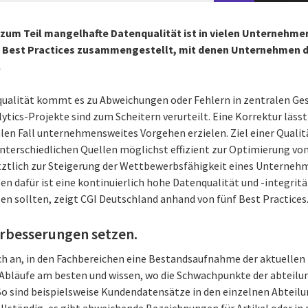
 zum Teil mangelhafte Datenqualität ist in vielen Unternehmen
nf Best Practices zusammengestellt, mit denen Unternehmen di
.
ualität kommt es zu Abweichungen oder Fehlern in zentralen Ge
tics-Projekte sind zum Scheitern verurteilt. Eine Korrektur lässt 
len Fall unternehmensweites Vorgehen erzielen. Ziel einer Qualitä
nterschiedlichen Quellen möglichst effizient zur Optimierung vo
tztlich zur Steigerung der Wettbewerbsfähigkeit eines Unternehm
n dafür ist eine kontinuierlich hohe Datenqualität und -integri
 sollten, zeigt CGI Deutschland anhand von fünf Best Practices
Verbesserungen setzen.
 sich an, in den Fachbereichen eine Bestandsaufnahme der aktuel
e Abläufe am besten und wissen, wo die Schwachpunkte der abteil
So sind beispielsweise Kundendatensätze in den einzelnen Abteil
llständig, es gibt abweichende Bezeichnungen für Artikel oder in