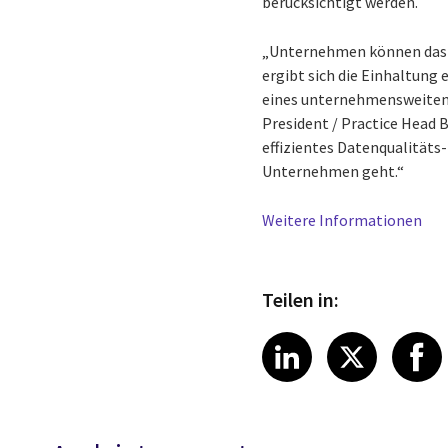
berücksichtigt werden.
„Unternehmen können das T
ergibt sich die Einhaltung
eines unternehmensweiten 
President / Practice Head B
effizientes Datenqualität
Unternehmen geht.“
Weitere Informationen
Teilen in:
Share article
Share art
Shar
LinkedIn
X