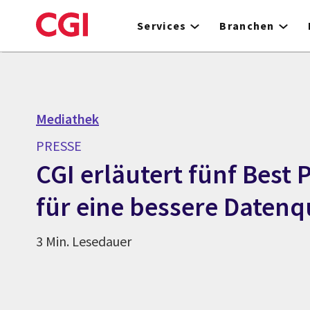
Skip
to
Services
Branchen
main
content
Mediathek
PRESSE
CGI erläutert fünf Best 
für eine bessere Datenq
3 Min. Lesedauer