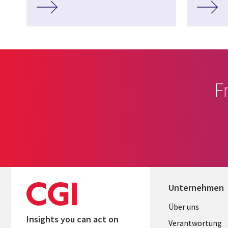
F
Unternehmen
Useful
Über uns
Insights you can act on
links
Verantwortung