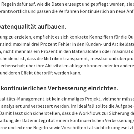
egeln dafür auf, wie die Daten erzeugt und gepflegt werden, sie 
rantwortlich und passen die Verfahren kontinuierlich an neue An
 Datenqualität aufbauen.
ng zu erzielen, empfiehlt es sich konkrete Kennziffern für die 
ür sind: maximal drei Prozent Fehler in den Kunden- und Artikelda
, nicht mehr als ein Prozent in den Materialdaten oder maximal d
heidend ist, dass die Metriken transparent, messbar und überprüf
echenschaft über ihre Aktivitäten ablegen können oder im ander
 und deren Effekt überprüft werden kann.
kontinuierlichen Verbesserung einrichten.
ualitäts-Management ist kein einmaliges Projekt, vielmehr müsse
analysiert und verbessert werden. Im Idealfall sollte die Aufgabe
Damit lässt sich sicherstellen, dass die Workflows zur Sicherung 
ltung der Datenintegrität einem kontinuierlichen Verbesserungs
erne und externe Regeln sowie Vorschriften tatsächlich umgesetz