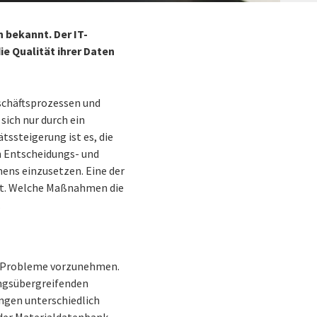
 bekannt. Der IT-
e Qualität ihrer Daten
schäftsprozessen und
sich nur durch ein
tssteigerung ist es, die
n Entscheidungs- und
ens einzusetzen. Eine der
tät. Welche Maßnahmen die
.
len Probleme vorzunehmen.
ungsübergreifenden
ungen unterschiedlich
 der Materialdatenbank