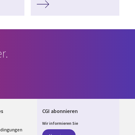
r.
es
CGI abonnieren
Wir informieren Sie
edingungen
ANY