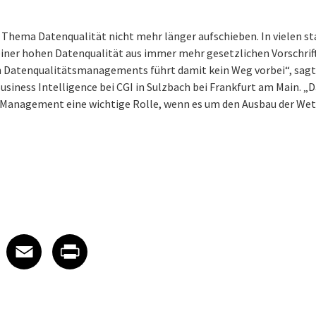
hema Datenqualität nicht mehr länger aufschieben. In vielen st
 einer hohen Datenqualität aus immer mehr gesetzlichen Vorschrif
Datenqualitätsmanagements führt damit kein Weg vorbei“, sagt K
usiness Intelligence bei CGI in Sulzbach bei Frankfurt am Main. „D
s-Management eine wichtige Rolle, wenn es um den Ausbau der We
 on LinkedIn
icle on X
e article on Facebook
Share article on Email
Share article on Print
Facebook
Email
Print