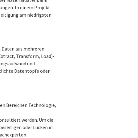
kungen. In einem Projekt
seitigung am niedrigsten
en Daten aus mehreren
Extract, Transform, Load)-
tungsaufwand und
itlichte Datentöpfe oder
den Bereichen Technologie,
onsultiert werden. Um die
 beseitigen oder Lücken in
 Fachexperten