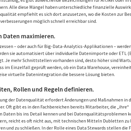
rn. Alle diese Mängel haben unterschiedliche finanzielle Auswir
qualität empfiehlt es sich dort anzusetzen, wo die Kosten zur Be
verbesserungen möglich schnell erreichbar sind.
on Daten maximieren.
ozessen – oder auch für Big-Data-Analytics-Applikationen – werd
rden sie automatisiert über individuelle Datenimporte oder ETL (
gt. Je mehr Schnittstellen vorhanden sind, desto höher sind War
uss im Einzelfall geprüft werden, ob ein Data Warehouse, vereinhe
ise virtuelle Datenintegration die bessere Lösung bieten.
iten, Rollen und Regeln definieren.
rung der Datenqualität erfordert Änderungen und Maßnahmen in 
r. Oft gibt es in den Fachbereichen bereits Mitarbeiter, die „ihre“
 Daten bis ins Detail kennen und bei Datenqualitätsproblemen k
ern, reicht es oft nicht aus, mit technischen Mitteln Dubletten zu
n und zu schließen. In der Rolle eines Data Stewards stellen die