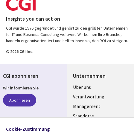
Insights you can act on
CGI wurde 1976 gegründet und gehört zu den größten Unternehmen
für IT und Business Consulting weltweit. Wir kennen Ihre Branche,
handeln ergebnisorientiert und helfen Ihnen so, den ROI zu steigern.
© 2026 CGI Inc.
CGI abonnieren
Unternehmen
Useful
Über uns
Wir informieren Sie
links
Verantwortung
Abonnieren
GERMANY
Management
Standorte
Allianzen
Folgen Sie uns
Cookie-Zustimmung