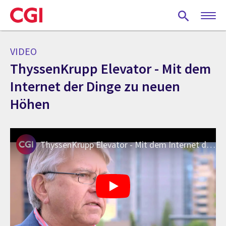
Skip
to
main
content
VIDEO
ThyssenKrupp Elevator - Mit dem
Internet der Dinge zu neuen
Höhen
ThyssenKrupp Elevator - Mit dem Internet der Dinge zu neuen Höhen