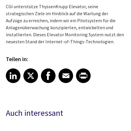
CGI unterstütze ThyssenKrupp Elevator, seine
strategischen Ziele im Hinblick auf die Wartung der
Aufzüge zu erreichen, indem wir ein Pilotsystem für die
Anlagenüberwachung konzipierten, entwickelten und
installierten. Dieses Elevator Monitoring System nutzt den
neuesten Stand der Internet-of-Things-Technologien.
Teilen in:
Share article on LinkedIn
Share article on X
Share article on Facebook
Share article on Email
Share article on Print
LinkedIn
X
Facebook
Email
Print
Auch interessant