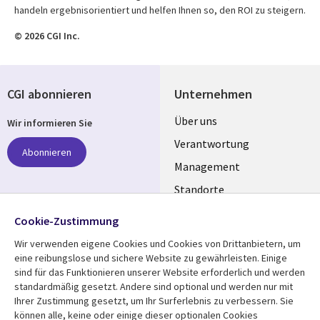
handeln ergebnisorientiert und helfen Ihnen so, den ROI zu steigern.
© 2026 CGI Inc.
CGI abonnieren
Unternehmen
Useful
Über uns
Wir informieren Sie
links
Verantwortung
Abonnieren
GERMANY
Management
Standorte
Allianzen
Folgen Sie uns
Cookie-Zustimmung
Merger
Wir verwenden eigene Cookies und Cookies von Drittanbietern, um
Social
eine reibungslose und sichere Website zu gewährleisten. Einige
Media
sind für das Funktionieren unserer Website erforderlich und werden
GERMANY
standardmäßig gesetzt. Andere sind optional und werden nur mit
Ihrer Zustimmung gesetzt, um Ihr Surferlebnis zu verbessern. Sie
Mediathek
Rechtliches
können alle, keine oder einige dieser optionalen Cookies