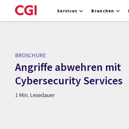
Skip
to
Services
Branchen
main
content
BROSCHÜRE
Angriffe abwehren mit
Cybersecurity Services
1 Min. Lesedauer