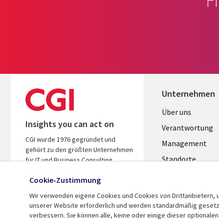
F
Unternehmen
Useful
Über uns
Insights you can act on
links
Verantwortung
CGI wurde 1976 gegründet und
GERMANY
Management
gehört zu den größten Unternehmen
Standorte
für IT und Business Consulting
weltweit. Wir kennen Ihre Branche,
Allianzen
Cookie-Zustimmung
handeln ergebnisorientiert und
Merger
helfen Ihnen so, den ROI zu steigern.
Wir verwenden eigene Cookies und Cookies von Drittanbietern, u
unserer Website erforderlich und werden standardmäßig gesetzt.
verbessern. Sie können alle, keine oder einige dieser optionale