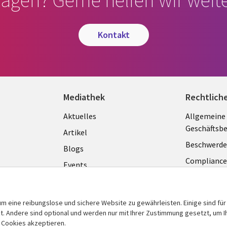
ragen? Gerne helfen wir weite
kontakt
Mediathek
Rechtlich
Library
Legal
Aktuelles
Allgemeine
Geschäftsb
Links
GERM
Artikel
Beschwerde
GERMANY
Blogs
Complianc
Events
Datenschut
Podcasts
Impressum
Presse
m eine reibungslose und sichere Website zu gewährleisten. Einige sind für
Cookie-Ein
 Andere sind optional und werden nur mit Ihrer Zustimmung gesetzt, um Ih
Standpunkt
n Cookies akzeptieren.