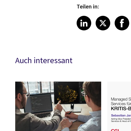
Teilen in:
Share on Link
Share on
Sha
LinkedIn
X
Auch interessant