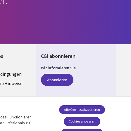
r.
es
CGI abonnieren
Wir informieren Sie
edingungen
ANY
Abonnieren
n/Hinweise
e
z
Folgen Sie uns
Alle Cookies akzeptieren
 das Funktionieren
Social Media GERMANY
stellungen
Cookies anpassen
r Surferlebnis zu