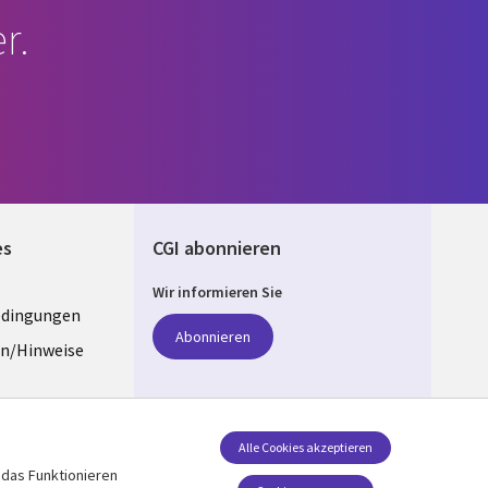
r.
es
CGI abonnieren
Wir informieren Sie
edingungen
ANY
Abonnieren
n/Hinweise
e
z
Folgen Sie uns
Alle Cookies akzeptieren
 das Funktionieren
Social Media GERMANY