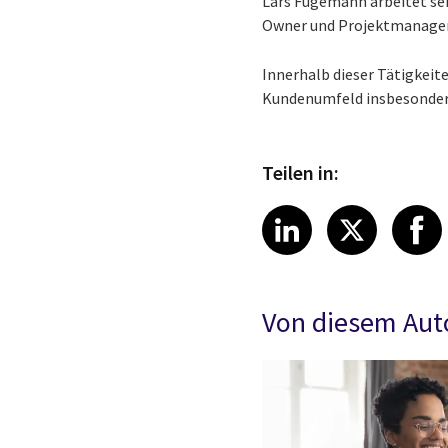
Lars Fügemann arbeitet sei
Owner und Projektmanager
Innerhalb dieser Tätigkeit
Kundenumfeld insbesondere
Teilen in:
Share article
Share art
Shar
LinkedIn
X
Von diesem Aut