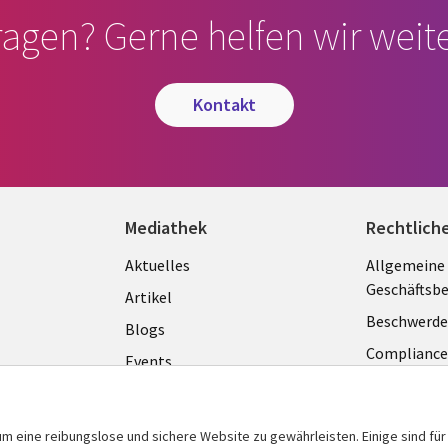
ragen? Gerne helfen wir weite
kontakt
Mediathek
Rechtlich
Library
Legal
Aktuelles
Allgemeine
Geschäftsb
Links
GERM
Artikel
Beschwerde
GERMANY
Blogs
Complianc
Events
Datenschut
Podcasts
Impressum
Presse
m eine reibungslose und sichere Website zu gewährleisten. Einige sind für