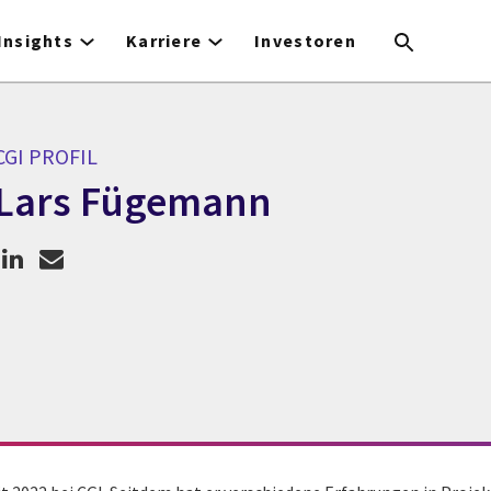
Insights
Karriere
Investoren
CGI PROFIL
Lars Fügemann
CGI Profil Lars Fügemann