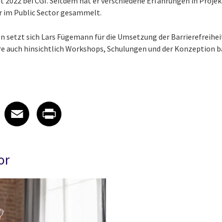
t 2022 bei CGI. Seitdem hat er verschiedene Erfahrungen in Projek
 im Public Sector gesammelt.
en setzt sich Lars Fügemann für die Umsetzung der Barrierefreihei
 auch hinsichtlich Workshops, Schulungen und der Konzeption b
 on LinkedIn
icle on X
e article on Facebook
Share article on Email
Share article on Print
Facebook
Email
Print
or