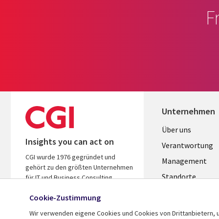
F
Unternehmen
Useful
Über uns
Insights you can act on
links
Verantwortung
CGI wurde 1976 gegründet und
GERMANY
Management
gehört zu den größten Unternehmen
Standorte
für IT und Business Consulting
weltweit. Wir kennen Ihre Branche,
Allianzen
Cookie-Zustimmung
handeln ergebnisorientiert und
Merger
helfen Ihnen so, den ROI zu steigern.
Wir verwenden eigene Cookies und Cookies von Drittanbietern, u