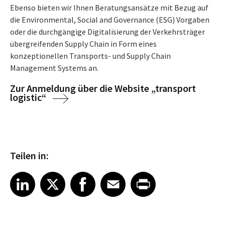
Ebenso bieten wir Ihnen Beratungsansätze mit Bezug auf
die Environmental, Social and Governance (ESG) Vorgaben
oder die durchgängige Digitalisierung der Verkehrsträger
übergreifenden Supply Chain in Form eines
konzeptionellen Transports- und Supply Chain
Management Systems an.
Zur Anmeldung über die Website „transport
logistic“
Teilen in:
Share article on LinkedIn
Share article on X
Share article on Facebook
Share article on Email
Share article on Print
LinkedIn
X
Facebook
Email
Print