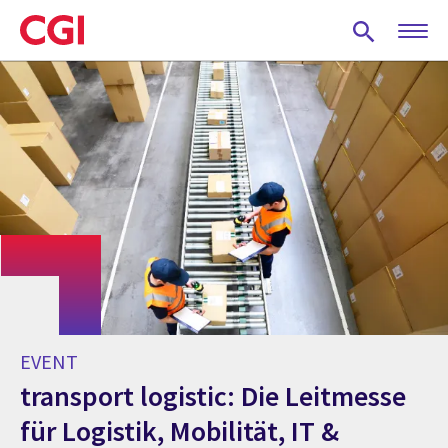
Skip
to
main
content
EVENT
transport logistic: Die Leitmesse
für Logistik, Mobilität, IT &