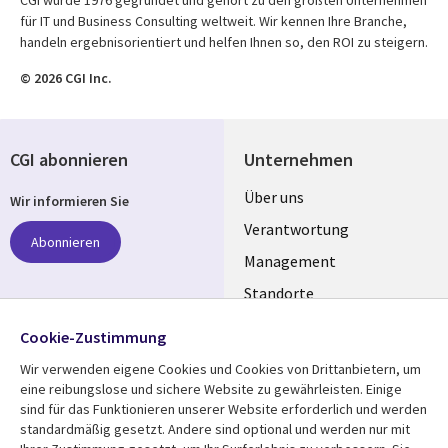
CGI wurde 1976 gegründet und gehört zu den größten Unternehmen
für IT und Business Consulting weltweit. Wir kennen Ihre Branche,
handeln ergebnisorientiert und helfen Ihnen so, den ROI zu steigern.
© 2026 CGI Inc.
CGI abonnieren
Unternehmen
Useful
Über uns
Wir informieren Sie
links
Verantwortung
Abonnieren
GERMANY
Management
Standorte
Allianzen
Folgen Sie uns
Cookie-Zustimmung
Merger
Wir verwenden eigene Cookies und Cookies von Drittanbietern, um
Social
eine reibungslose und sichere Website zu gewährleisten. Einige
Media
sind für das Funktionieren unserer Website erforderlich und werden
GERMANY
standardmäßig gesetzt. Andere sind optional und werden nur mit