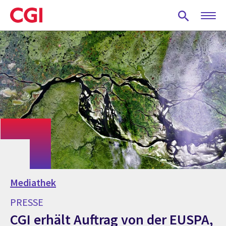
Skip
to
main
content
Mediathek
PRESSE
CGI erhält Auftrag von der EUSPA,