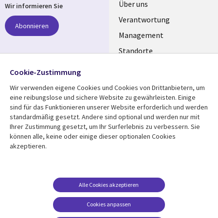
Useful
Über uns
Wir informieren Sie
links
Verantwortung
Abonnieren
GERMANY
Management
Standorte
Allianzen
Folgen Sie uns
Cookie-Zustimmung
Merger
Wir verwenden eigene Cookies und Cookies von Drittanbietern, um
Social
eine reibungslose und sichere Website zu gewährleisten. Einige
Media
sind für das Funktionieren unserer Website erforderlich und werden
GERMANY
standardmäßig gesetzt. Andere sind optional und werden nur mit
Ihrer Zustimmung gesetzt, um Ihr Surferlebnis zu verbessern. Sie
Mediathek
Rechtliches
können alle, keine oder einige dieser optionalen Cookies
akzeptieren.
Library
Legal
Aktuelles
Allgemeine
Geschäftsbedingungen
Links
GERMANY
Artikel
Beschwerden/Hinweise
GERMANY
Blogs
Alle Cookies akzeptieren
Compliance
Events
Cookies anpassen
Datenschutz
Podcasts