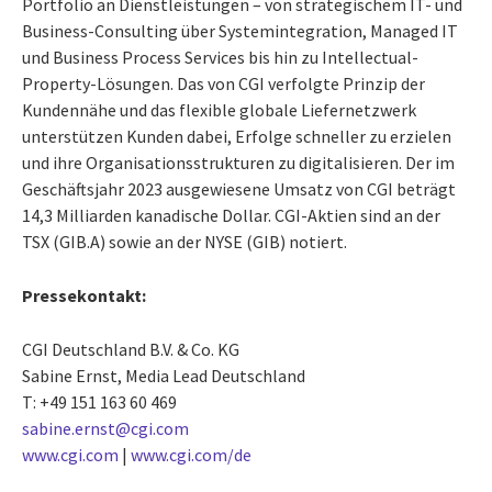
Portfolio an Dienstleistungen – von strategischem IT- und
Business-Consulting über Systemintegration, Managed IT
und Business Process Services bis hin zu Intellectual-
Property-Lösungen. Das von CGI verfolgte Prinzip der
Kundennähe und das flexible globale Liefernetzwerk
unterstützen Kunden dabei, Erfolge schneller zu erzielen
und ihre Organisationsstrukturen zu digitalisieren. Der im
Geschäftsjahr 2023 ausgewiesene Umsatz von CGI beträgt
14,3 Milliarden kanadische Dollar. CGI-Aktien sind an der
TSX (GIB.A) sowie an der NYSE (GIB) notiert.
Pressekontakt:
CGI Deutschland B.V. & Co. KG
Sabine Ernst, Media Lead Deutschland
T: +49 151 163 60 469
sabine.ernst@cgi.com
www.cgi.com
|
www.cgi.com/de