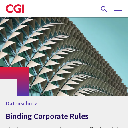
Skip
to
main
content
Datenschutz
Binding Corporate Rules