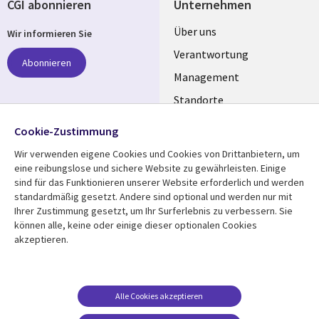
CGI abonnieren
Unternehmen
Useful
Über uns
Wir informieren Sie
links
Verantwortung
Abonnieren
GERMANY
Management
Standorte
Allianzen
Folgen Sie uns
Cookie-Zustimmung
Merger
Wir verwenden eigene Cookies und Cookies von Drittanbietern, um
Social
eine reibungslose und sichere Website zu gewährleisten. Einige
Media
sind für das Funktionieren unserer Website erforderlich und werden
GERMANY
standardmäßig gesetzt. Andere sind optional und werden nur mit
Ihrer Zustimmung gesetzt, um Ihr Surferlebnis zu verbessern. Sie
Mediathek
Rechtliches
können alle, keine oder einige dieser optionalen Cookies
akzeptieren.
Library
Legal
Aktuelles
Allgemeine
Geschäftsbedingungen
Links
GERMANY
Artikel
Beschwerden/Hinweise
GERMANY
Blogs
Alle Cookies akzeptieren
Compliance
Events