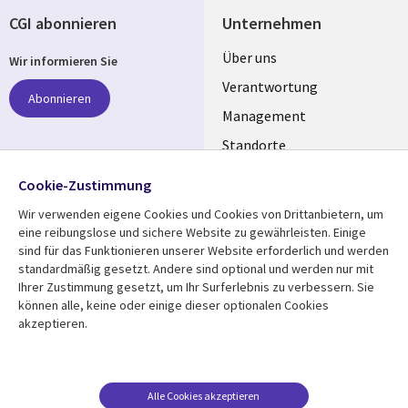
CGI abonnieren
Unternehmen
Useful
Über uns
Wir informieren Sie
links
Verantwortung
Abonnieren
GERMANY
Management
Standorte
Allianzen
Folgen Sie uns
Cookie-Zustimmung
Merger
Wir verwenden eigene Cookies und Cookies von Drittanbietern, um
Social
eine reibungslose und sichere Website zu gewährleisten. Einige
Media
sind für das Funktionieren unserer Website erforderlich und werden
GERMANY
standardmäßig gesetzt. Andere sind optional und werden nur mit
Ihrer Zustimmung gesetzt, um Ihr Surferlebnis zu verbessern. Sie
Mediathek
Rechtliches
können alle, keine oder einige dieser optionalen Cookies
akzeptieren.
Library
Legal
Aktuelles
Allgemeine
Geschäftsbedingungen
Links
GERMANY
Artikel
Beschwerden/Hinweise
GERMANY
Blogs
Alle Cookies akzeptieren