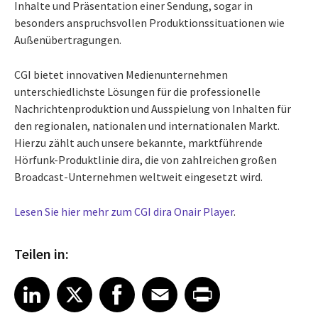
Inhalte und Präsentation einer Sendung, sogar in
besonders anspruchsvollen Produktionssituationen wie
Außenübertragungen.
CGI bietet innovativen Medienunternehmen
unterschiedlichste Lösungen für die professionelle
Nachrichtenproduktion und Ausspielung von Inhalten für
den regionalen, nationalen und internationalen Markt.
Hierzu zählt auch unsere bekannte, marktführende
Hörfunk-Produktlinie dira, die von zahlreichen großen
Broadcast-Unternehmen weltweit eingesetzt wird.
Lesen Sie hier mehr zum CGI dira Onair Player
.
Teilen in:
Share article on LinkedIn
Share article on X
Share article on Facebook
Share article on Email
Share article on Print
LinkedIn
X
Facebook
Email
Print