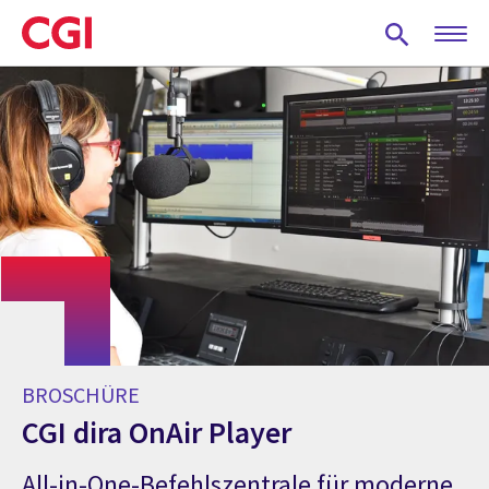
Skip
to
main
content
BROSCHÜRE
CGI dira OnAir Player
All-in-One-Befehlszentrale für moderne