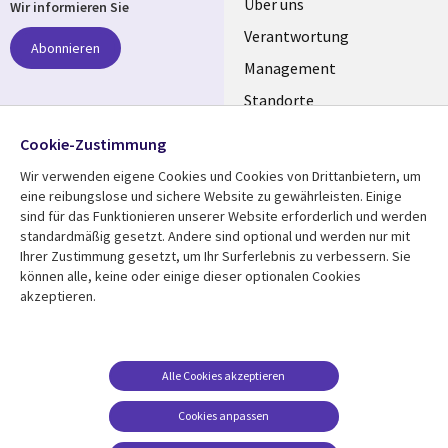
Useful
Über uns
Wir informieren Sie
links
Verantwortung
Abonnieren
GERMANY
Management
Standorte
Allianzen
Folgen Sie uns
Cookie-Zustimmung
Merger
Wir verwenden eigene Cookies und Cookies von Drittanbietern, um
Social
eine reibungslose und sichere Website zu gewährleisten. Einige
Media
sind für das Funktionieren unserer Website erforderlich und werden
GERMANY
standardmäßig gesetzt. Andere sind optional und werden nur mit
Ihrer Zustimmung gesetzt, um Ihr Surferlebnis zu verbessern. Sie
Mediathek
Rechtliches
können alle, keine oder einige dieser optionalen Cookies
akzeptieren.
Library
Legal
Aktuelles
Allgemeine
Geschäftsbedingungen
Links
GERMANY
Artikel
Beschwerden/Hinweise
GERMANY
Blogs
Alle Cookies akzeptieren
Compliance
Events
Cookies anpassen
Datenschutz
Podcasts