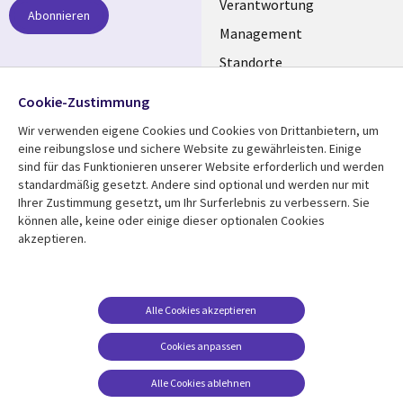
links
Verantwortung
Abonnieren
GERMANY
Management
Standorte
Allianzen
Folgen Sie uns
Cookie-Zustimmung
Merger
Wir verwenden eigene Cookies und Cookies von Drittanbietern, um
Social
eine reibungslose und sichere Website zu gewährleisten. Einige
Media
sind für das Funktionieren unserer Website erforderlich und werden
GERMANY
standardmäßig gesetzt. Andere sind optional und werden nur mit
Ihrer Zustimmung gesetzt, um Ihr Surferlebnis zu verbessern. Sie
Mediathek
Rechtliches
können alle, keine oder einige dieser optionalen Cookies
akzeptieren.
Library
Legal
Aktuelles
Allgemeine
Geschäftsbedingungen
Links
GERMANY
Artikel
Beschwerden/Hinweise
GERMANY
Blogs
Alle Cookies akzeptieren
Compliance
Events
Cookies anpassen
Datenschutz
Podcasts
Impressum
Alle Cookies ablehnen
Presse