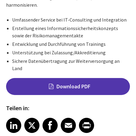
harmonisieren.
Umfassender Service bei IT-Consulting und Integration
Erstellung eines Informationssicherheitskonzepts
sowie der Risikomanagementakte
Entwicklung und Durchführung von Trainings
Unterstützung bei Zulassung/Akkreditierung
Sichere Datenübertragung zur Weiterversorgung an
Land
Download PDF
Teilen in:
Share on LinkedIn
Share on X
Share on Facebook
Share on Email
Share on Print
LinkedIn
X
Facebook
Email
Print