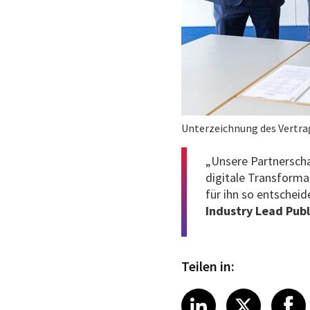
Unterzeichnung des Vertra
„Unsere Partnerscha
digitale Transforma
für ihn so entscheid
Industry Lead Publ
Teilen in:
Share article
Share art
Shar
LinkedIn
X