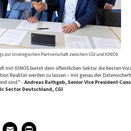
gs zur strategischen Partnerschaft zwischen CGI und IONOS
ft mit IONOS bietet dem öffentlichen Sektor die besten Vo
tion Realität werden zu lassen – mit genau der Datensicherh
end sind.“ -
Andreas Rathgeb, Senior Vice President Cons
ic Sector Deutschland, CGI
 on LinkedIn
icle on X
e article on Facebook
Share article on Email
Share article on Print
Facebook
Email
Print