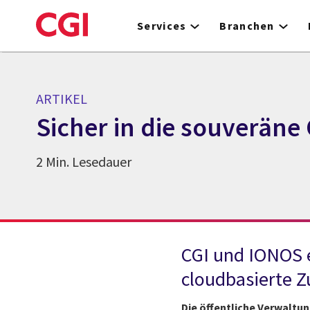
Skip
to
Services
Branchen
main
content
ARTIKEL
Sicher in die souveräne
2 Min. Lesedauer
CGI und IONOS e
cloudbasierte Z
Die öffentliche Verwaltun