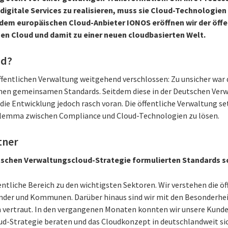
digitale Services zu realisieren, muss sie Cloud-Technologie
 dem europäischen Cloud-Anbieter IONOS eröffnen wir der öff
en Cloud und damit zu einer neuen cloudbasierten Welt.
ud?
ffentlichen Verwaltung weitgehend verschlossen: Zu unsicher war d
ichen gemeinsamen Standards. Seitdem diese in der Deutschen Ver
 die Entwicklung jedoch rasch voran. Die öffentliche Verwaltung se
ilemma zwischen Compliance und Cloud-Technologien zu lösen.
tner
utschen Verwaltungscloud-Strategie formulierten Standards sc
fentliche Bereich zu den wichtigsten Sektoren. Wir verstehen die ö
änder und Kommunen. Darüber hinaus sind wir mit den Besonderhei
n vertraut. In den vergangenen Monaten konnten wir unsere Kunden
d-Strategie beraten und das Cloudkonzept in deutschlandweit si