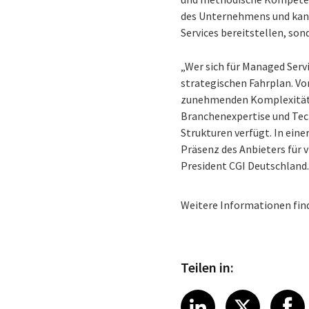
des Unternehmens und kann d
Services bereitstellen, so
„Wer sich für Managed Servi
strategischen Fahrplan. Vo
zunehmenden Komplexität d
Branchenexpertise und Tech
Strukturen verfügt. In einer
Präsenz des Anbieters für 
President CGI Deutschland
Weitere Informationen fin
Teilen in:
Share article
Share art
Shar
LinkedIn
X