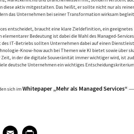
iese aktiv mitgestalten. Das heißt, er sollte nicht nur als reiner
ndern das Unternehmen bei seiner Transformation wirksam begleit
ces entscheidet, braucht eine klare Zieldefinition, ein geeignete
n elementarer Bedeutung ist dabei die Wahl des Managed-Services
es IT-Betriebs sollten Unternehmen dabei auf einen Dienstleist
nologie-Know-how auch bei Themen wie KI bietet sowie über skali
 Zeit, in der die digitale Souveränität immer wichtiger wird, ist z
viele deutsche Unternehmen ein wichtiges Entscheidungskriterium“
.
Whitepaper „Mehr als Managed Services“
den sich im
 on LinkedIn
icle on X
e article on Facebook
Share article on Email
Share article on Print
Facebook
Email
Print