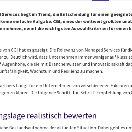
Services liegt im Trend, die Entscheidung für einen geeignet
 keine einfache Aufgabe. CGI, eines der weltweit größten una
ernehmen, nennt die wichtigsten Auswahlkriterien für einen
e von CGI hat es gezeigt: Die Relevanz von Managed Services für d
 zu. Deutlich wird, dass Unternehmen immer weniger auf klassisc
uf Augenhöhe, die sie mit Branchenwissen und Innovationskraft dab
unftsfähigkeit, Wachstum und Resilienz zu machen.
Partners hängt für ein Unternehmen von verschiedenen Faktoren a
ngen zu klären. Die folgende Schritt-für-Schritt-Empfehlung von C
angslage realistisch bewerten
dliche Bestandsaufnahme der aktuellen Situation. Dabei geht es um