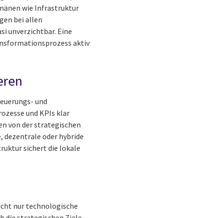
omänen wie Infrastruktur
en bei allen
i unverzichtbar. Eine
ransformationsprozess aktiv
eren
teuerungs- und
rozesse und KPIs klar
en von der strategischen
, dezentrale oder hybride
ruktur sichert die lokale
nicht nur technologische
 die strategischen Ziele