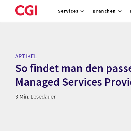
Skip
to
Services
Branchen
main
content
ARTIKEL
So findet man den pas
Managed Services Provi
3 Min. Lesedauer