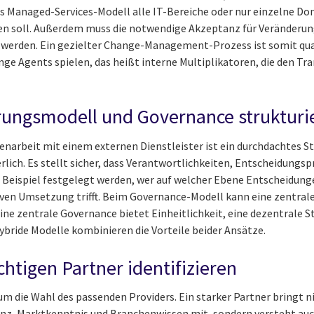
as Managed-Services-Modell alle IT-Bereiche oder nur einzelne D
 soll. Außerdem muss die notwendige Akzeptanz für Veränderung
 werden. Ein gezielter Change-Management-Prozess ist somit quas
ge Agents spielen, das heißt interne Multiplikatoren, die den T
erungsmodell und Governance strukturi
enarbeit mit einem externen Dienstleister ist ein durchdachtes S
lich. Es stellt sicher, dass Verantwortlichkeiten, Entscheidungsp
 Beispiel festgelegt werden, wer auf welcher Ebene Entscheidung
iven Umsetzung trifft. Beim Governance-Modell kann eine zentrale
ne zentrale Governance bietet Einheitlichkeit, eine dezentrale St
bride Modelle kombinieren die Vorteile beider Ansätze.
ichtigen Partner identifizieren
 um die Wahl des passenden Providers. Ein starker Partner bringt 
, Marktkenntnis und Branchenwissen mit, sondern versteht auch