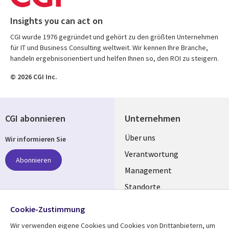
Insights you can act on
CGI wurde 1976 gegründet und gehört zu den größten Unternehmen
für IT und Business Consulting weltweit. Wir kennen Ihre Branche,
handeln ergebnisorientiert und helfen Ihnen so, den ROI zu steigern.
© 2026 CGI Inc.
CGI abonnieren
Unternehmen
Useful
Über uns
Wir informieren Sie
links
Verantwortung
Abonnieren
GERMANY
Management
Standorte
Allianzen
Folgen Sie uns
Cookie-Zustimmung
Merger
Wir verwenden eigene Cookies und Cookies von Drittanbietern, um
Social