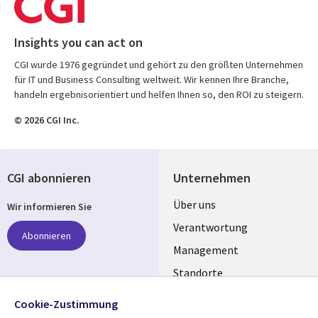
Insights you can act on
CGI wurde 1976 gegründet und gehört zu den größten Unternehmen
für IT und Business Consulting weltweit. Wir kennen Ihre Branche,
handeln ergebnisorientiert und helfen Ihnen so, den ROI zu steigern.
© 2026 CGI Inc.
CGI abonnieren
Unternehmen
Useful
Über uns
Wir informieren Sie
links
Verantwortung
Abonnieren
GERMANY
Management
Standorte
Allianzen
Folgen Sie uns
Cookie-Zustimmung