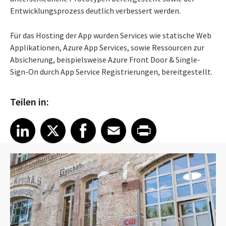
Entwicklungsprozess deutlich verbessert werden.
Für das Hosting der App wurden Services wie statische Web
Applikationen, Azure App Services, sowie Ressourcen zur
Absicherung, beispielsweise Azure Front Door & Single-
Sign-On durch App Service Registrierungen, bereitgestellt.
Teilen in:
Share article on LinkedIn
Share article on X
Share article on Facebook
Share article on Email
Share article on Print
LinkedIn
X
Facebook
Email
Print