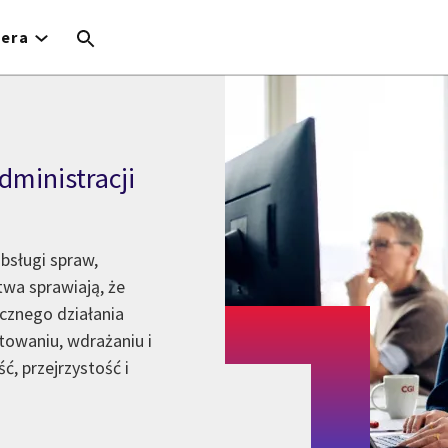
iera
dministracji
bsługi spraw,
wa sprawiają, że
cznego działania
ktowaniu, wdrażaniu i
ć, przejrzystość i