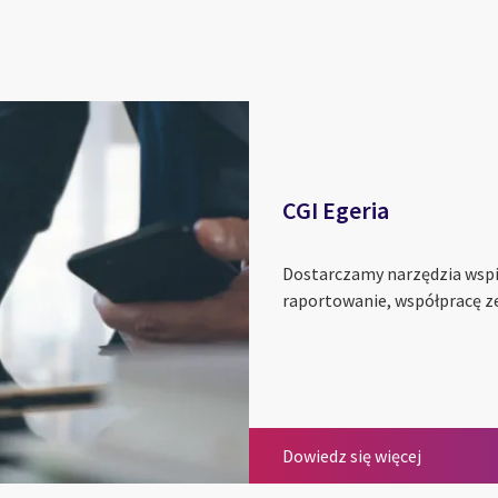
CGI Egeria
Dostarczamy narzędzia wspi
raportowanie, współpracę ze
CGI EZD
CGI Egeri
Dowiedz się więcej