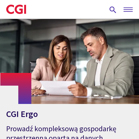
Skip
to
main
content
CGI Ergo
Prowadź kompleksową gospodarkę
przestrzenną opartą na danych