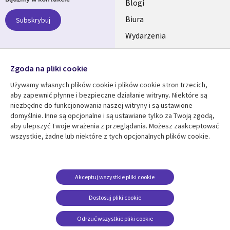
links
Blogi
SECTIONS
Biura
Subskrybuj
Wydarzenia
POLSKA
Nasze profile
Zgoda na pliki cookie
Social
Używamy własnych plików cookie i plików cookie stron trzecich,
Media
aby zapewnić płynne i bezpieczne działanie witryny. Niektóre są
SECTIONS
niezbędne do funkcjonowania naszej witryny i są ustawione
POLSKA
domyślnie. Inne są opcjonalne i są ustawiane tylko za Twoją zgodą,
Centrum zasobów
Pomoc
aby ulepszyć Twoje wrażenia z przeglądania. Możesz zaakceptować
wszystkie, żadne lub niektóre z tych opcjonalnych plików cookie.
Library
Legal
Artykuły
Informacja prawna
Links
SECTIONS
Blogi
Polityka prywatności
SECTIONS
POLSKA
Case studies
Informacja o
Akceptuj wszystkie pliki cookie
ciasteczkach
Wydarzenia
POLSKA
Dostosuj pliki cookie
Broszury
Odrzuć wszystkie pliki cookie
Viewpoints