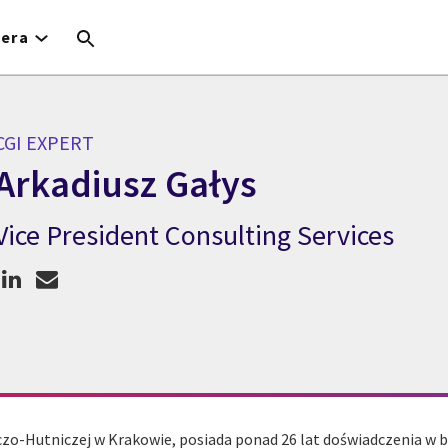
iera
CGI EXPERT
Arkadiusz Gałys
Vice President Consulting Services
CGI Expert Arkadiusz Gałys
o-Hutniczej w Krakowie, posiada ponad 26 lat doświadczenia w br