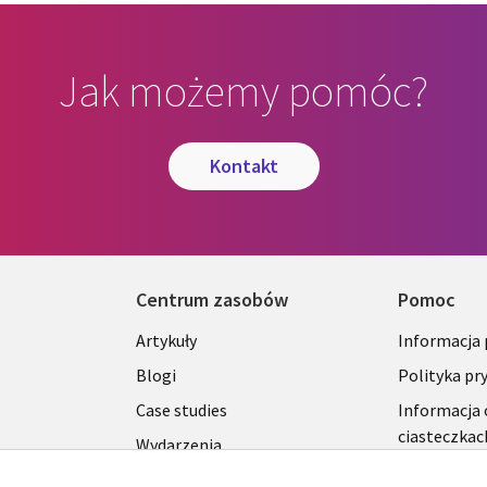
Jak możemy pomóc?
kontakt
Centrum zasobów
Pomoc
Library
Legal
Artykuły
Informacja
Links
SECTI
Blogi
Polityka pr
S
SECTIONS
POLSK
Case studies
Informacja 
ciasteczkac
Wydarzenia
POLSKA
Broszury