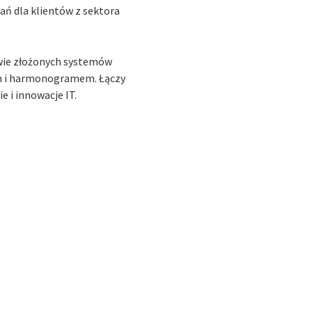
ń dla klientów z sektora
owie złożonych systemów
em i harmonogramem. Łączy
 i innowacje IT.