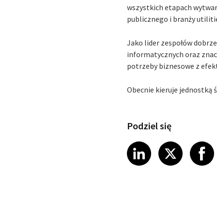
wszystkich etapach wytwar
publicznego i branży utiliti
Jako lider zespołów dobrz
informatycznych oraz znac
potrzeby biznesowe z efekt
Obecnie kieruje jednostką 
Podziel się
Share article
Share art
Shar
LinkedIn
X