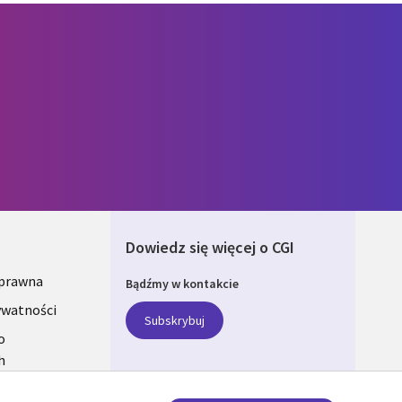
Dowiedz się więcej o CGI
 prawna
Bądźmy w kontakcie
ONS
ywatności
Subskrybuj
A
o
h