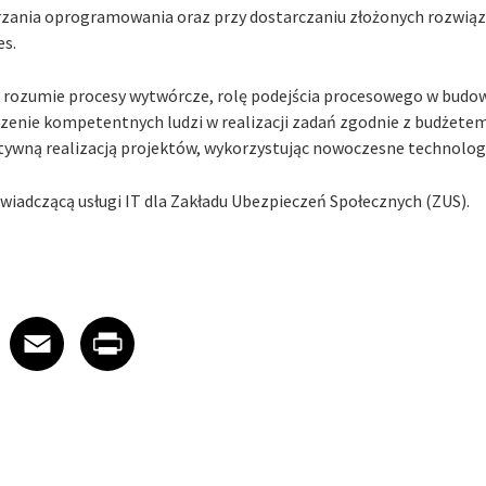
zania oprogramowania oraz przy dostarczaniu złożonych rozwiąza
es.
e rozumie procesy wytwórcze, rolę podejścia procesowego w bud
zenie kompetentnych ludzi w realizacji zadań zgodnie z budżet
ywną realizacją projektów, wykorzystując nowoczesne technologie
świadczącą usługi IT dla Zakładu Ubezpieczeń Społecznych (ZUS).
 on LinkedIn
icle on X
e article on Facebook
Share article on Email
Share article on Print
Facebook
Email
Print