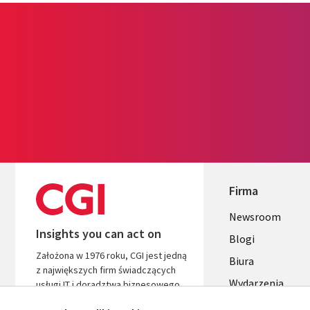
Firma
Useful
Newsroom
Insights you can act on
links
Blogi
Założona w 1976 roku, CGI jest jedną
SECTION
Biura
z największych firm świadczących
Wydarzenia
POLSKA
usługi IT i doradztwa biznesowego
na świecie. Jesteśmy zorientowani