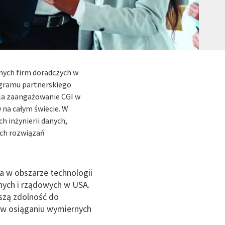
żnych firm doradczych w
rogramu partnerskiego
eśla zaangażowanie CGI w
w na całym świecie. W
h inżynierii danych,
ych rozwiązań
ra w obszarze technologii
jnych i rządowych w USA.
aszą zdolność do
w w osiąganiu wymiernych