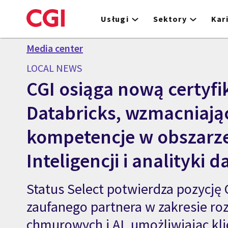
Skip
to
Usługi
Sektory
Kar
main
content
Media center
LOCAL NEWS
CGI osiąga nową certyfi
Databricks, wzmacniają
kompetencje w obszarze
Inteligencji i analityki 
Status Select potwierdza pozycję 
zaufanego partnera w zakresie ro
chmurowych i AI, umożliwiając kl