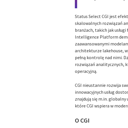
Status Select CGI jest efe
skalowalnych rozwiązań ana
branżach, takich jak usługi
Intelligence Platform demok
zaawansowanymi modelami A
architekturze lakehouse, 
pełną kontrolę nad nimi. D
rozwiązań analitycznych, 
operacyjną.
CGI nieustannie rozwija sw
innowacyjnych usług dosto
znajdują się m.in. globaln
które CGI wspiera w modern
O CGI