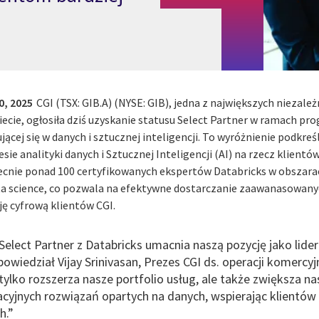
0, 2025
CGI (TSX: GIB.A) (NYSE: GIB), jedna z największych niezale
wiecie, ogłosiła dziś uzyskanie statusu Select Partner w ramach p
ującej się w danych i sztucznej inteligencji. To wyróżnienie podkr
ie analityki danych i Sztucznej Inteligencji (AI) na rzecz klientó
ecnie ponad 100 certyfikowanych ekspertów Databricks w obszarac
a science, co pozwala na efektywne dostarczanie zaawanasowan
ę cyfrową klientów CGI.
Select Partner z Databricks umacnia naszą pozycję jako lide
powiedział Vijay Srinivasan, Prezes CGI ds. operacji komercy
tylko rozszerza nasze portfolio usług, ale także zwiększa n
cyjnych rozwiązań opartych na danych, wspierając klientó
h.”