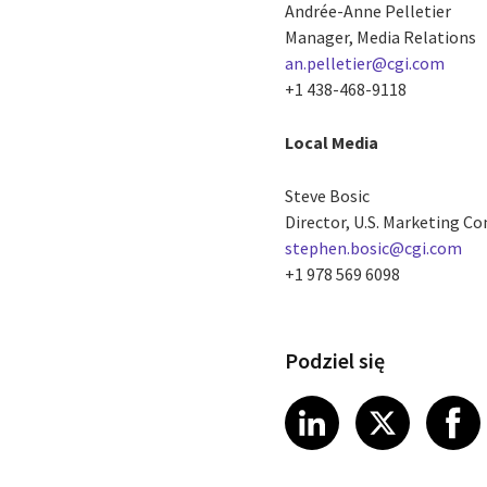
Andrée-Anne Pelletier
Manager, Media Relations
an.pelletier@cgi.com
+1 438-468-9118
Local Media
Steve Bosic
Director, U.S. Marketing 
stephen.bosic@cgi.com
+1 978 569 6098
Podziel się
Share article
Share art
Shar
LinkedIn
X