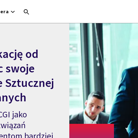
iera
kację od
c swoje
 Sztucznej
danych
CGI jako
związań
ientom bardziej