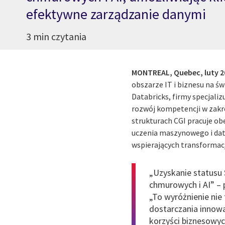
efektywne zarządzanie danymi
3 min czytania
MONTREAL, Quebec,
luty 2
obszarze IT i biznesu na ś
Databricks, firmy specjaliz
rozwój kompetencji w zakres
strukturach CGI pracuje ob
uczenia maszynowego i dat
wspierających transformacj
„Uzyskanie statusu 
chmurowych i AI” – 
„To wyróżnienie nie 
dostarczania innowa
korzyści biznesowyc