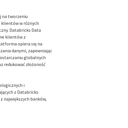
j na tworzeniu
ę klientów w różnych
czny. Databricks Data
ane klientów z
atforma opiera się na
dzania danymi, zapewniając
dostarczaniu globalnych
raz redukować złożoność
ologicznych i
jących z Databricks
n z największych banków,