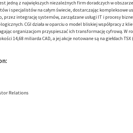
est jedną z największych niezależnych firm doradczych w obszarze 
tów i specjalistów na całym świecie, dostarczając kompleksowe us
, przez integrację systemów, zarządzane usługi IT i procesy bizn
ogicznych. CGI działa w oparciu o model bliskiej współpracy z kli
gając organizacjom przyspieszać ich transformację cyfrową. W ro
ości 14,68 miliarda CAD, a jej akcje notowane są na giełdach TSX (
on:
stor Relations