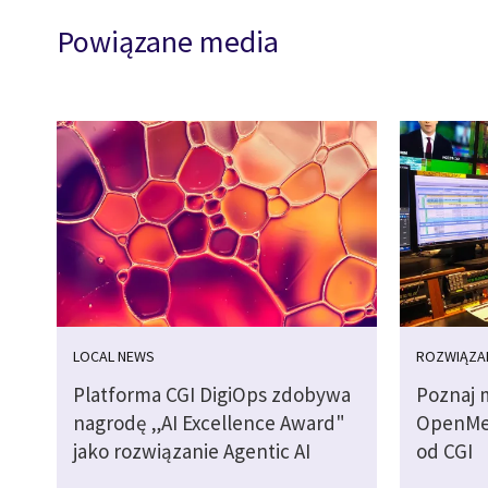
Powiązane media
LOCAL NEWS
ROZWIĄZA
Platforma CGI DigiOps zdobywa
Poznaj m
nagrodę „AI Excellence Award"
OpenMed
jako rozwiązanie Agentic AI
od CGI