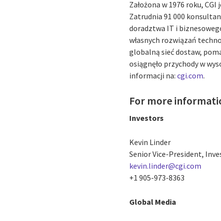
Założona w 1976 roku, CGI j
Zatrudnia 91 000 konsultan
doradztwa IT i biznesowego
własnych rozwiązań technol
globalną sieć dostaw, poma
osiągnęło przychody w wysok
informacji na:
cgi.com
.
For more informati
Investors
Kevin Linder
Senior Vice-President, Inve
kevin.linder@cgi.com
+1 905-973-8363
Global Media