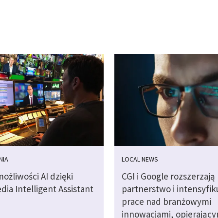
NIA
LOCAL NEWS
ożliwości AI dzięki
CGI i Google rozszerzają
ia Intelligent Assistant
partnerstwo i intensyfik
prace nad branżowymi
innowacjami, opierającym