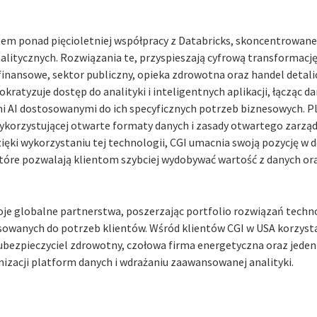
ktem ponad pięcioletniej współpracy z Databricks, skoncentrowane
litycznych. Rozwiązania te, przyspieszają cyfrową transformacj
 finansowe, sektor publiczny, opieka zdrowotna oraz handel detali
ratyzuje dostęp do analityki i inteligentnych aplikacji, łącząc d
I dostosowanymi do ich specyficznych potrzeb biznesowych. Pl
wykorzystującej otwarte formaty danych i zasady otwartego zarzą
zięki wykorzystaniu tej technologii, CGI umacnia swoją pozycję w 
które pozwalają klientom szybciej wydobywać wartość z danych o
oje globalne partnerstwa, poszerzając portfolio rozwiązań techn
sowanych do potrzeb klientów. Wśród klientów CGI w USA korzysta
y ubezpieczyciel zdrowotny, czołowa firma energetyczna oraz jede
izacji platform danych i wdrażaniu zaawansowanej analityki.