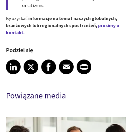
or citizens.
By uzyskać
informacje na temat naszych globalnych,
branżowych lub regionalnych spostrzeżeń,
prosimy o
kontakt.
Podziel się
Share article on LinkedIn
Share article on X
Share article on Facebook
Share article on Email
Share article on Print
LinkedIn
X
Facebook
Email
Print
Powiązane media