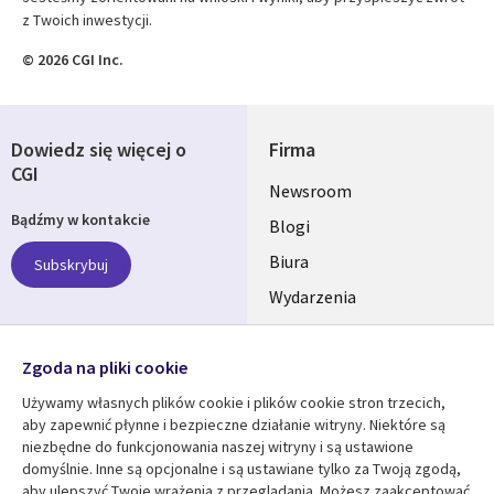
z Twoich inwestycji.
© 2026 CGI Inc.
Dowiedz się więcej o
Firma
CGI
Useful
Newsroom
Bądźmy w kontakcie
links
Blogi
SECTIONS
Biura
Subskrybuj
Wydarzenia
POLSKA
Nasze profile
Zgoda na pliki cookie
Social
Używamy własnych plików cookie i plików cookie stron trzecich,
Media
aby zapewnić płynne i bezpieczne działanie witryny. Niektóre są
SECTIONS
niezbędne do funkcjonowania naszej witryny i są ustawione
POLSKA
domyślnie. Inne są opcjonalne i są ustawiane tylko za Twoją zgodą,
Centrum zasobów
Pomoc
aby ulepszyć Twoje wrażenia z przeglądania. Możesz zaakceptować