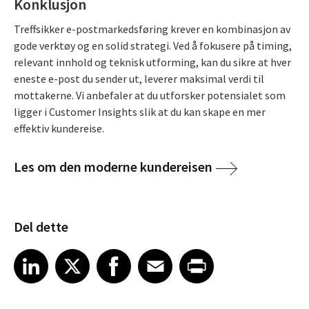
Konklusjon
Treffsikker e-postmarkedsføring krever en kombinasjon av
gode verktøy og en solid strategi. Ved å fokusere på timing,
relevant innhold og teknisk utforming, kan du sikre at hver
eneste e-post du sender ut, leverer maksimal verdi til
mottakerne. Vi anbefaler at du utforsker potensialet som
ligger i Customer Insights slik at du kan skape en mer
effektiv kundereise.
Les om den moderne kundereisen
Del dette
Share article on LinkedIn
Share article on X
Share article on Facebook
Share article on Email
Share article on Print
LinkedIn
X
Facebook
Email
Print