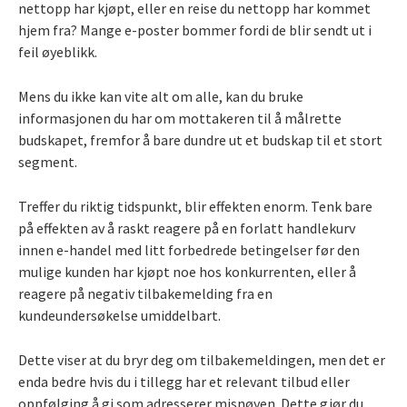
nettopp har kjøpt, eller en reise du nettopp har kommet
hjem fra? Mange e-poster bommer fordi de blir sendt ut i
feil øyeblikk.
Mens du ikke kan vite alt om alle, kan du bruke
informasjonen du har om mottakeren til å målrette
budskapet, fremfor å bare dundre ut et budskap til et stort
segment.
Treffer du riktig tidspunkt, blir effekten enorm. Tenk bare
på effekten av å raskt reagere på en forlatt handlekurv
innen e-handel med litt forbedrede betingelser før den
mulige kunden har kjøpt noe hos konkurrenten, eller å
reagere på negativ tilbakemelding fra en
kundeundersøkelse umiddelbart.
Dette viser at du bryr deg om tilbakemeldingen, men det er
enda bedre hvis du i tillegg har et relevant tilbud eller
oppfølging å gi som adresserer misnøyen. Dette gjør du