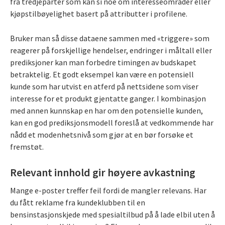
fra tredjeparter som kan si noe om interesseområder eller
kjøpstilbøyelighet basert på attributter i profilene.
Bruker man så disse dataene sammen med «triggere» som
reagerer på forskjellige hendelser, endringer i måltall eller
prediksjoner kan man forbedre timingen av budskapet
betraktelig. Et godt eksempel kan være en potensiell
kunde som har utvist en atferd på nettsidene som viser
interesse for et produkt gjentatte ganger. I kombinasjon
med annen kunnskap en har om den potensielle kunden,
kan en god prediksjonsmodell foreslå at vedkommende har
nådd et modenhetsnivå som gjør at en bør forsøke et
fremstøt.
Relevant innhold gir høyere avkastning
Mange e-poster treffer feil fordi de mangler relevans. Har
du fått reklame fra kundeklubben til en
bensinstasjonskjede med spesialtilbud på å lade elbil uten å