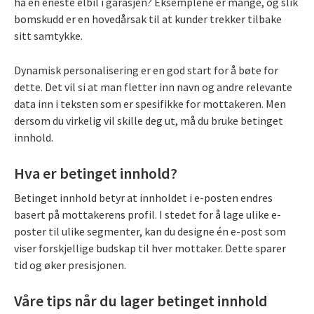
ha en eneste elbil i garasjen? Eksemplene er mange, og slik
bomskudd er en hovedårsak til at kunder trekker tilbake
sitt samtykke.
Dynamisk personalisering er en god start for å bøte for
dette. Det vil si at man fletter inn navn og andre relevante
data inn i teksten som er spesifikke for mottakeren. Men
dersom du virkelig vil skille deg ut, må du bruke betinget
innhold.
Hva er betinget innhold?
Betinget innhold betyr at innholdet i e-posten endres
basert på mottakerens profil. I stedet for å lage ulike e-
poster til ulike segmenter, kan du designe én e-post som
viser forskjellige budskap til hver mottaker. Dette sparer
tid og øker presisjonen.
Våre tips når du lager betinget innhold