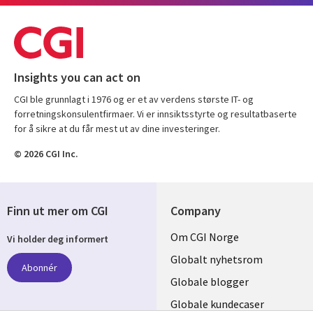
Insights you can act on
CGI ble grunnlagt i 1976 og er et av verdens største IT- og
forretningskonsulentfirmaer. Vi er innsiktsstyrte og resultatbaserte
for å sikre at du får mest ut av dine investeringer.
© 2026 CGI Inc.
Finn ut mer om CGI
Company
Useful
Om CGI Norge
Vi holder deg informert
links
Globalt nyhetsrom
Abonnér
NORWAY
Globale blogger
Globale kundecaser