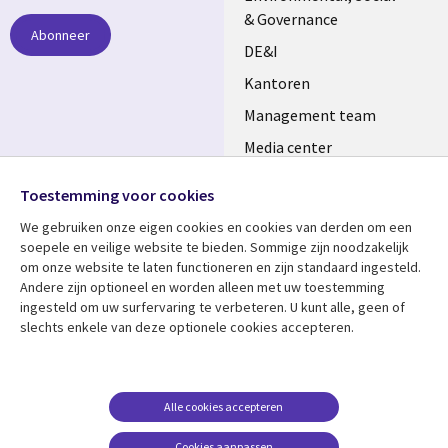
NETHERLANDS
& Governance
Abonneer
DE&I
Kantoren
Management team
Media center
Volg ons
Alliances
Toestemming voor cookies
Social
Perscentrum
We gebruiken onze eigen cookies en cookies van derden om een ​​
Media
soepele en veilige website te bieden. Sommige zijn noodzakelijk
NETHERLANDS
om onze website te laten functioneren en zijn standaard ingesteld.
Andere zijn optioneel en worden alleen met uw toestemming
Bekijk meer
Support
ingesteld om uw surfervaring te verbeteren. U kunt alle, geen of
slechts enkele van deze optionele cookies accepteren.
Library
Legal
Artikelen
Disclaimer
Links
NETHERLANDS
Blogs
Privacy
NETHERLANDS
Case studies
Cookie management
Alle cookies accepteren
Evenementen
Cookies aanpassen