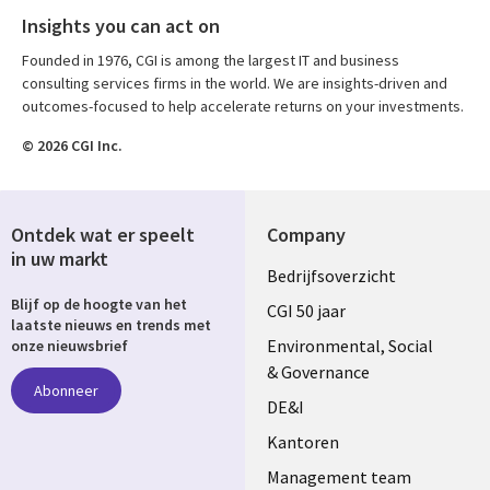
Insights you can act on
Founded in 1976, CGI is among the largest IT and business
consulting services firms in the world. We are insights-driven and
outcomes-focused to help accelerate returns on your investments.
© 2026 CGI Inc.
Ontdek wat er speelt
Company
in uw markt
Useful
Bedrijfsoverzicht
Blijf op de hoogte van het
links
CGI 50 jaar
laatste nieuws en trends met
NETHERLANDS
Environmental, Social
onze nieuwsbrief
& Governance
Abonneer
DE&I
Kantoren
Management team