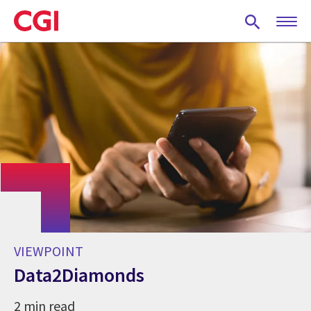
Skip
to
main
content
VIEWPOINT
Data2Diamonds
2 min read