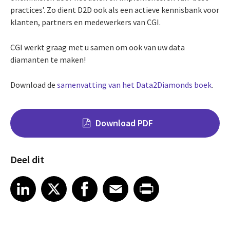
practices’. Zo dient D2D ook als een actieve kennisbank voor
klanten, partners en medewerkers van CGI.
CGI werkt graag met u samen om ook van uw data
diamanten te maken!
Download de
samenvatting van het Data2Diamonds boek
.
Download PDF
Deel dit
Share on LinkedIn
Share on X
Share on Facebook
Share on Email
Share on Print
LinkedIn
X
Facebook
Email
Print