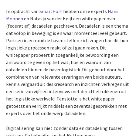
In opdracht van
SmartPort
hebben onze experts
Hans
Moonen
en Natasja van der Keijl een whitepaper over
(federatief) datadelen geschreven. Datadelen is een thema
dat volop in beweging is en waar momenteel veel gebeurt.
Partijen in en rond de haven stellen zich vragen hoe dit hun
logistieke processen raakt of zal gaan raken. Dit
whitepaper probeert in toegankelijke bewoording een
antwoord te geven op het wat, hoe en waarom van
datadelen binnen de havenlogistiek. Dit gebeurt door het
combineren van relevante ervaringen van beide auteurs,
kennis vergaard uit deskresearch en inzichten verkregen uit
een serie van vijftien interviews met directbetrokkenen uit
het logistieke werkveld. Tenslotte is het whitepaper
getoetst en verrijkt middels een zevental gesprekken met
experts over het onderwerp datadelen.
Digitalisering kan niet zonder data en datadeling tussen
partijen. De behoefte van het Rotterdamse