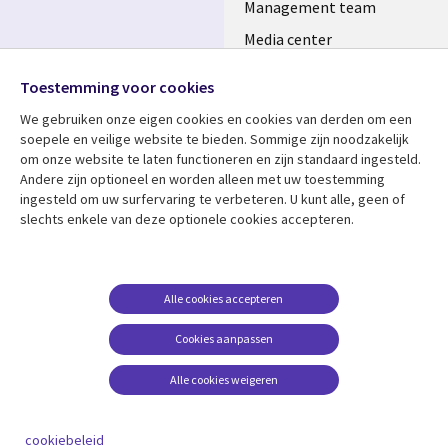
Management team
Media center
Volg ons
Alliances
Toestemming voor cookies
Social
Perscentrum
We gebruiken onze eigen cookies en cookies van derden om een ​​
Media
soepele en veilige website te bieden. Sommige zijn noodzakelijk
NETHERLANDS
om onze website te laten functioneren en zijn standaard ingesteld.
Andere zijn optioneel en worden alleen met uw toestemming
Bekijk meer
Support
ingesteld om uw surfervaring te verbeteren. U kunt alle, geen of
slechts enkele van deze optionele cookies accepteren.
Library
Legal
Artikelen
Disclaimer
Links
NETHERLANDS
Blogs
Privacy
NETHERLANDS
Case studies
Cookie management
Alle cookies accepteren
Evenementen
Cookies aanpassen
Podcasts
Alle cookies weigeren
Viewpoints
See more
cookiebeleid