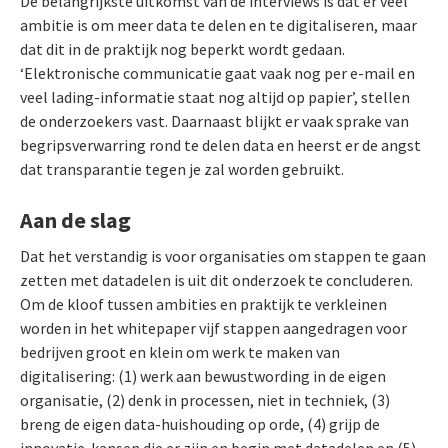
De belangrijkste uitkomst van de interviews is dat er veel
ambitie is om meer data te delen en te digitaliseren, maar
dat dit in de praktijk nog beperkt wordt gedaan.
‘Elektronische communicatie gaat vaak nog per e-mail en
veel lading-informatie staat nog altijd op papier’, stellen
de onderzoekers vast. Daarnaast blijkt er vaak sprake van
begripsverwarring rond te delen data en heerst er de angst
dat transparantie tegen je zal worden gebruikt.
Aan de slag
Dat het verstandig is voor organisaties om stappen te gaan
zetten met datadelen is uit dit onderzoek te concluderen.
Om de kloof tussen ambities en praktijk te verkleinen
worden in het whitepaper vijf stappen aangedragen voor
bedrijven groot en klein om werk te maken van
digitalisering: (1) werk aan bewustwording in de eigen
organisatie, (2) denk in processen, niet in techniek, (3)
breng de eigen data-huishouding op orde, (4) grijp de
innovatie-kansen die er zijn en begin met datadelen en (5)