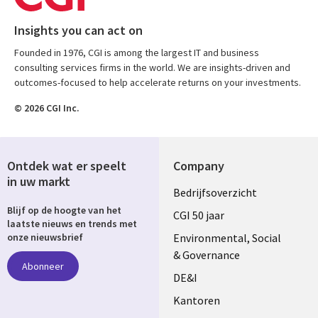
Insights you can act on
Founded in 1976, CGI is among the largest IT and business
consulting services firms in the world. We are insights-driven and
outcomes-focused to help accelerate returns on your investments.
© 2026 CGI Inc.
Ontdek wat er speelt
Company
in uw markt
Useful
Bedrijfsoverzicht
Blijf op de hoogte van het
links
CGI 50 jaar
laatste nieuws en trends met
NETHERLANDS
Environmental, Social
onze nieuwsbrief
& Governance
Abonneer
DE&I
Kantoren