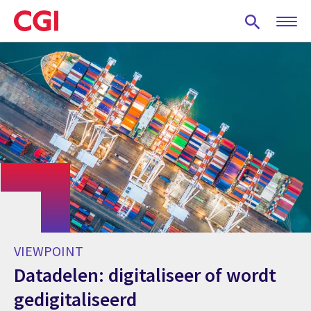
Skip
to
main
content
VIEWPOINT
Datadelen: digitaliseer of wordt
gedigitaliseerd