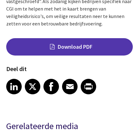
vastgeschroefd". Als zodanig kijken bedrijven specifiek naar
CGI om te helpen met het in kaart brengen van
veiligheidsrisico's, om veilige resultaten neer te kunnen
zetten voor een betrouwbare bedrijfsvoering.
Download PDF
Deel dit
Share on LinkedIn
Share on X
Share on Facebook
Share on Email
Share on Print
LinkedIn
X
Facebook
Email
Print
Gerelateerde media