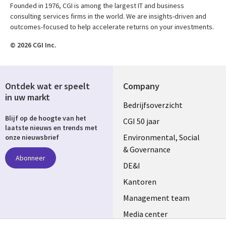
Founded in 1976, CGI is among the largest IT and business
consulting services firms in the world. We are insights-driven and
outcomes-focused to help accelerate returns on your investments.
© 2026 CGI Inc.
Ontdek wat er speelt
Company
in uw markt
Useful
Bedrijfsoverzicht
Blijf op de hoogte van het
links
CGI 50 jaar
laatste nieuws en trends met
NETHERLANDS
Environmental, Social
onze nieuwsbrief
& Governance
Abonneer
DE&I
Kantoren
Management team
Media center