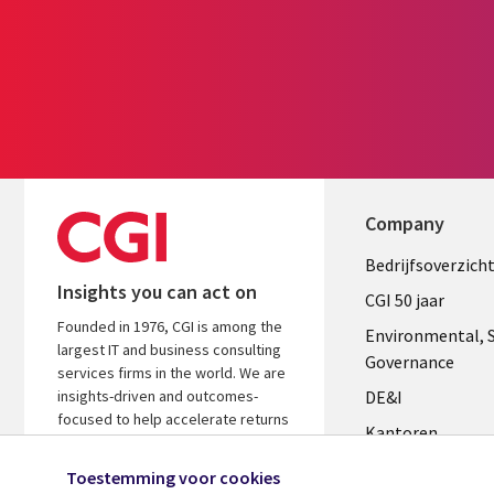
Company
Useful
Bedrijfsoverzich
Insights you can act on
links
CGI 50 jaar
Founded in 1976, CGI is among the
NETHERL
Environmental, S
largest IT and business consulting
Governance
services firms in the world. We are
insights-driven and outcomes-
DE&I
focused to help accelerate returns
Kantoren
on your investments.
Management te
Toestemming voor cookies