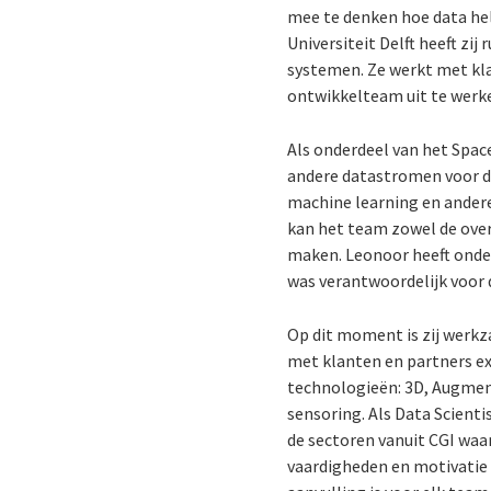
mee te denken hoe data hel
Universiteit Delft heeft zi
systemen. Ze werkt met kla
ontwikkelteam uit te werk
Als onderdeel van het Spac
andere datastromen voor di
machine learning en andere
kan het team zowel de over
maken. Leonoor heeft ond
was verantwoordelijk voor 
Op dit moment is zij werk
met klanten en partners e
technologieën: 3D, Augment
sensoring.
Als Data Scient
de sectoren vanuit CGI waa
vaardigheden en motivatie 