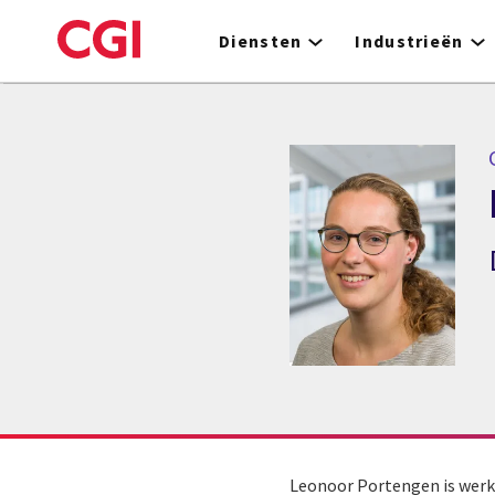
Skip
to
Diensten
Industrieën
main
content
Leonoor Portengen is werkz