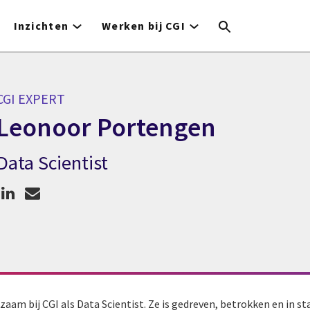
Inzichten
Werken bij CGI
CGI EXPERT
Leonoor Portengen
Data Scientist
CGI expert Leonoor Portengen
aam bij CGI als Data Scientist. Ze is gedreven, betrokken en in s