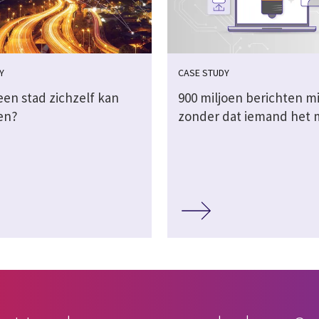
Y
CASE STUDY
een stad zichzelf kan
900 miljoen berichten m
en?
zonder dat iemand het 