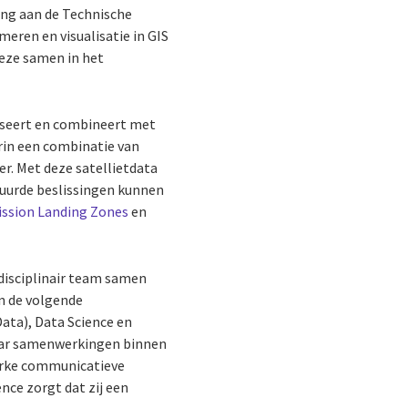
ing aan de Technische
meren en visualisatie in GIS
deze samen in het
lyseert en combineert met
rin een combinatie van
er. Met deze satellietdata
tuurde beslissingen kunnen
ission Landing Zones
en
disciplinair team samen
n de volgende
ata), Data Science en
naar samenwerkingen binnen
terke communicatieve
nce zorgt dat zij een