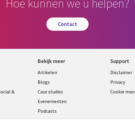
Hoe kunnen we u helpen?
contact
Bekijk meer
Support
Library
Legal
t
Artikelen
Disclaimer
Links
NETH
Blogs
Privacy
ANDS
NETHERLANDS
ocial &
Case studies
Cookie ma
Evenementen
Podcasts
Viewpoints
am
See more