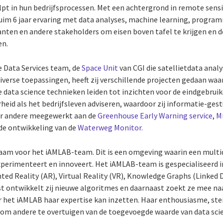
pt in hun bedrijfsprocessen. Met een achtergrond in remote sens
j ruim 6 jaar ervaring met data analyses, machine learning, program
nten en andere stakeholders om eisen boven tafel te krijgen en 
en.
e Data Services team, de
Space Unit
van CGI die satellietdata ana
verse toepassingen, heeft zij verschillende projecten gedaan waa
 data science technieken leiden tot inzichten voor de eindgebruik
heid als het bedrijfsleven adviseren, waardoor zij informatie-ges
er andere meegewerkt aan de
Greenhouse Early Warning service
,
M
de ontwikkeling van de
Waterweg Monitor.
zaam voor het iAMLAB-team. Dit is een omgeving waarin een multi
xperimenteert en innoveert.
Het iAMLAB-team is gespecialiseerd i
ed Reality (AR), Virtual Reality (VR), Knowledge Graphs (Linked D
ist ontwikkelt zij nieuwe algoritmes en daarnaast zoekt ze mee 
r het iAMLAB haar expertise kan inzetten. Haar enthousiasme, s
om andere te overtuigen van de toegevoegde waarde van data scie