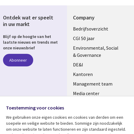
Ontdek wat er speelt
Company
in uw markt
Useful
Bedrijfsoverzicht
Blijf op de hoogte van het
links
CGI 50 jaar
laatste nieuws en trends met
NETHERLANDS
Environmental, Social
onze nieuwsbrief
& Governance
Abonneer
DE&I
Kantoren
Management team
Media center
Volg ons
Alliances
Toestemming voor cookies
Social
Perscentrum
We gebruiken onze eigen cookies en cookies van derden om een ​​
Media
soepele en veilige website te bieden. Sommige zijn noodzakelijk
NETHERLANDS
om onze website te laten functioneren en zijn standaard ingesteld.