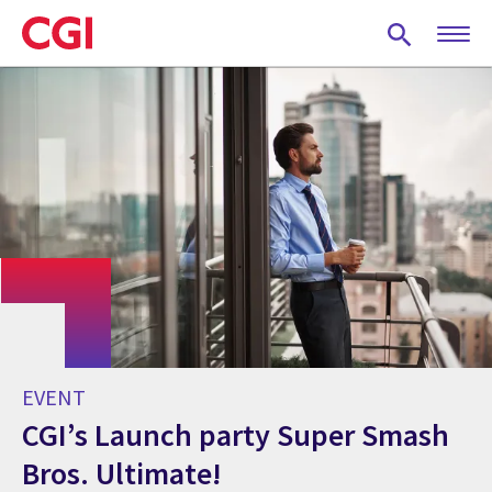
Skip
to
main
content
EVENT
CGI’s Launch party Super Smash
Bros. Ultimate!