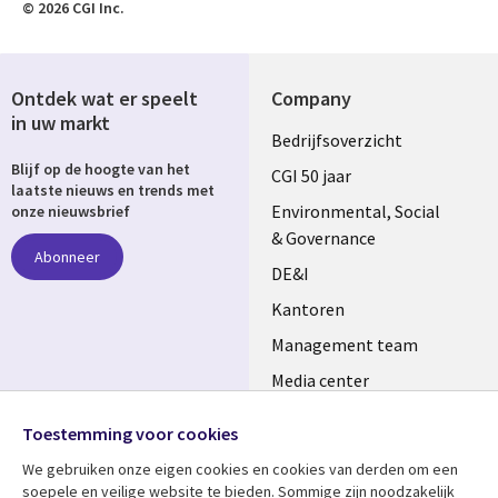
© 2026 CGI Inc.
Ontdek wat er speelt
Company
in uw markt
Useful
Bedrijfsoverzicht
Blijf op de hoogte van het
links
CGI 50 jaar
laatste nieuws en trends met
NETHERLANDS
Environmental, Social
onze nieuwsbrief
& Governance
Abonneer
DE&I
Kantoren
Management team
Media center
Volg ons
Alliances
Toestemming voor cookies
Social
Perscentrum
We gebruiken onze eigen cookies en cookies van derden om een ​​
Media
soepele en veilige website te bieden. Sommige zijn noodzakelijk