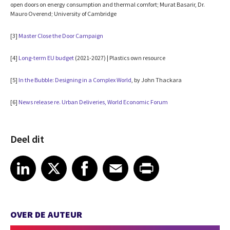
open doors on energy consumption and thermal comfort; Murat Basarir, Dr.
Mauro Overend; University of Cambridge
[3]
Master Close the Door Campaign
[4]
Long-term EU budget
(2021-2027) | Plastics own resource
[5]
In the Bubble: Designing in a Complex World
, by John Thackara
[6]
News release re. Urban Deliveries, World Economic Forum
Deel dit
Share article on LinkedIn
Share article on X
Share article on Facebook
Share article on Email
Share article on Print
LinkedIn
X
Facebook
Email
Print
OVER DE AUTEUR