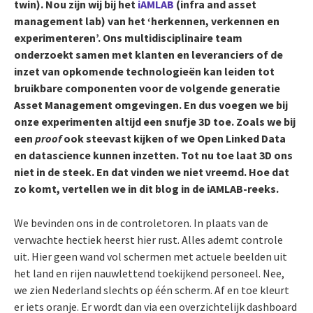
twin). Nou zijn wij bij het
iAMLAB
(infra and asset
management lab) van het ‘herkennen, verkennen en
experimenteren’. Ons multidisciplinaire team
onderzoekt samen met klanten en leveranciers of de
inzet van opkomende technologieën kan leiden tot
bruikbare componenten voor de volgende generatie
Asset Management omgevingen. En dus voegen we bij
onze experimenten altijd een snufje 3D toe. Zoals we bij
een
proof
ook steevast kijken of we Open Linked Data
en datascience kunnen inzetten. Tot nu toe laat 3D ons
niet in de steek. En dat vinden we niet vreemd. Hoe dat
zo komt, vertellen we in dit blog in de iAMLAB-reeks.
We bevinden ons in de controletoren. In plaats van de
verwachte hectiek heerst hier rust. Alles ademt controle
uit. Hier geen wand vol schermen met actuele beelden uit
het land en rijen nauwlettend toekijkend personeel. Nee,
we zien Nederland slechts op één scherm. Af en toe kleurt
er iets oranje. Er wordt dan via een overzichtelijk dashboard