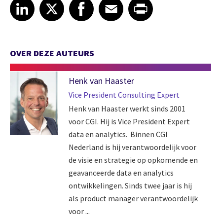
Share article on LinkedIn
Share article on X
Share article on Facebook
Share article on Email
Share article on Print
LinkedIn
X
Facebook
Email
Print
OVER DEZE AUTEURS
Henk van Haaster
Vice President Consulting Expert
Henk van Haaster werkt sinds 2001
voor CGI. Hij is Vice President Expert
data en analytics. Binnen CGI
Nederland is hij verantwoordelijk voor
de visie en strategie op opkomende en
geavanceerde data en analytics
ontwikkelingen. Sinds twee jaar is hij
als product manager verantwoordelijk
voor ...