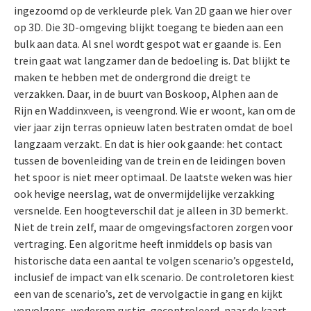
ingezoomd op de verkleurde plek. Van 2D gaan we hier over
op 3D. Die 3D-omgeving blijkt toegang te bieden aan een
bulk aan data. Al snel wordt gespot wat er gaande is. Een
trein gaat wat langzamer dan de bedoeling is. Dat blijkt te
maken te hebben met de ondergrond die dreigt te
verzakken. Daar, in de buurt van Boskoop, Alphen aan de
Rijn en Waddinxveen, is veengrond. Wie er woont, kan om de
vier jaar zijn terras opnieuw laten bestraten omdat de boel
langzaam verzakt. En dat is hier ook gaande: het contact
tussen de bovenleiding van de trein en de leidingen boven
het spoor is niet meer optimaal. De laatste weken was hier
ook hevige neerslag, wat de onvermijdelijke verzakking
versnelde. Een hoogteverschil dat je alleen in 3D bemerkt.
Niet de trein zelf, maar de omgevingsfactoren zorgen voor
vertraging. Een algoritme heeft inmiddels op basis van
historische data een aantal te volgen scenario’s opgesteld,
inclusief de impact van elk scenario. De controletoren kiest
een van de scenario’s, zet de vervolgactie in gang en kijkt
vervolgens, wederom rustig, gecontroleerd, naar de kaart