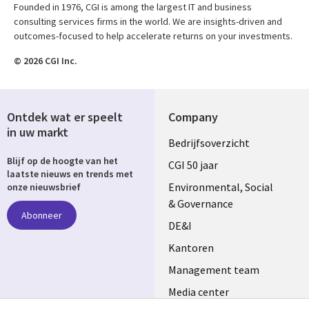
Founded in 1976, CGI is among the largest IT and business
consulting services firms in the world. We are insights-driven and
outcomes-focused to help accelerate returns on your investments.
© 2026 CGI Inc.
Ontdek wat er speelt
Company
in uw markt
Useful
Bedrijfsoverzicht
Blijf op de hoogte van het
links
CGI 50 jaar
laatste nieuws en trends met
NETHERLANDS
Environmental, Social
onze nieuwsbrief
& Governance
Abonneer
DE&I
Kantoren
Management team
Media center