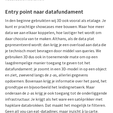
Entry point naar datafundament
In den beginne gebruikten wij 3D ook vooral als etalage. Je
kunt er prachtige showcases mee bouwen. Maar hoe meer
data we aan elkaar koppelen, hoe lastiger het wordt om
daar chocola van te maken. Althans, als de data plat
gepresenteerd wordt: dan krijg je een overload aan data die
je technisch moet bevragen door middel van queries. We
gebruiken 3D dus ook in toenemende mate om op een
laagdrempelige manier toegang te geven tot het
datafundament: je zoomt in een 3D-model in op een object
en ziet, zwevend langs de z-as, allerlei gegevens
opdoemen. Bovenaan krijg je informatie over het pand, het
grondtype en bijvoorbeeld het leidingnetwerk. Maar
onderaan de z-as krijg je ook toegang tot de onderliggende
infrastructuur. Je krijgt als het ware een satéprikker met
hapklare databrokken. Dat maakt het mogelijk te filteren.
Geen all you can eat-datadiner, maar inzicht à la carte.