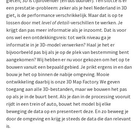
gieten; 3D is tijdrovender (en dus duurder). Ten slotte is er
een prestatie-probleem: zeker als je heel Nederland in 3D
giet, is de performance verschrikkelijk. Maar dat is op te
lossen door met
level of detail
-verschillen te werken. Je
krijgt dan pas meer informatie als je inzoomt. Dat is voor
ons wel een ontdekkingsreis: tot welk niveau ga je
informatie in je 3D-model verwerken? Haal je het er
bijvoorbeeld pas bij als je op de plek van bestemming bent
aangekomen? Wij hebben er nu voor gekozen om het op te
bouwen vanuit een bepaald gebied. Je prikt ergens in en dan
bouw je het op binnen de nabije omgeving. Mooie
ontwikkeling daarbij is onze 3D Map Factory. We geven
toegang aan alle 3D-bestanden, maar we bouwen het pas
op als je in de buurt bent. Als je dan in de processing vooruit
rijdt in een trein of auto, bouwt het model bij elke
beweging de data op en presenteert deze. En zo beweeg je
door de omgeving en krijg je steeds de data die dan relevant
is.