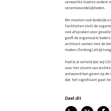
verwachte load en andere n
verantwoordelijkheden.
We moeten ook duidelijk on
faciliteiten stelt de organ
ook afspraken voor gevalle
geeft de organisatie kader
architect samen met de bet
maken (forking) altijd toe
Had ik al verteld dat wij 
voor het sturen van archite
antwoord kan geven op de vr
dat het significant gaat h
Deel dit
Share article
Share art
Shar
LinkedIn
X