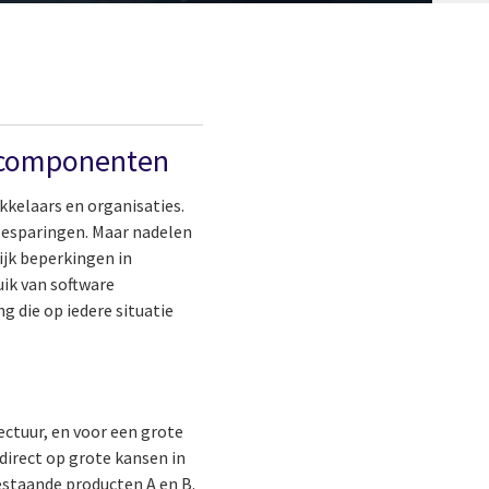
recomponenten
kelaars en organisaties.
besparingen. Maar nadelen
ijk beperkingen in
uik van software
g die op iedere situatie
ectuur, en voor een grote
direct op grote kansen in
bestaande producten A en B.