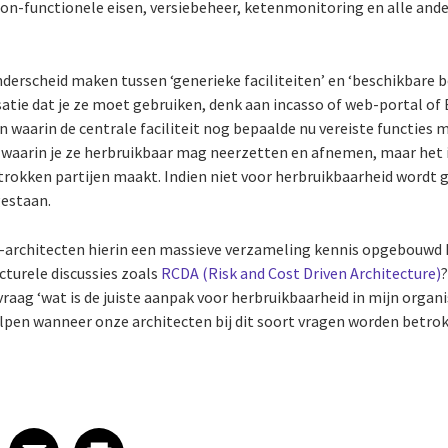
on-functionele eisen, versiebeheer, ketenmonitoring en alle and
derscheid maken tussen ‘generieke faciliteiten’ en ‘beschikbare 
isatie dat je ze moet gebruiken, denk aan incasso of web-portal of
n waarin de centrale faciliteit nog bepaalde nu vereiste functies 
s waarin je ze herbruikbaar mag neerzetten en afnemen, maar het i
rokken partijen maakt. Indien niet voor herbruikbaarheid wordt g
gestaan.
CGI-architecten hierin een massieve verzameling kennis opgebouwd 
cturele discussies zoals
RCDA (Risk and Cost Driven Architecture)
aag ‘wat is de juiste aanpak voor herbruikbaarheid in mijn organis
elpen wanneer onze architecten bij dit soort vragen worden betr
 on LinkedIn
icle on X
e article on Facebook
Share article on Email
Share article on Print
Facebook
Email
Print