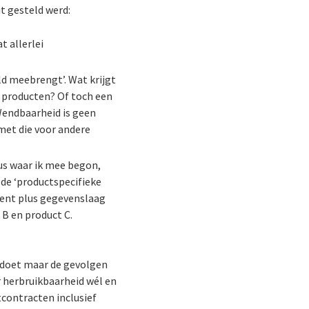
t gesteld werd:
 allerlei
ld meebrengt’. Wat krijgt
5+ producten? Of toch een
 Wendbaarheid is geen
met die voor andere
us waar ik mee begon,
 de ‘productspecifieke
nent plus gegevenslaag
 B en product C.
s doet maar de gevolgen
r herbruikbaarheid wél en
contracten inclusief