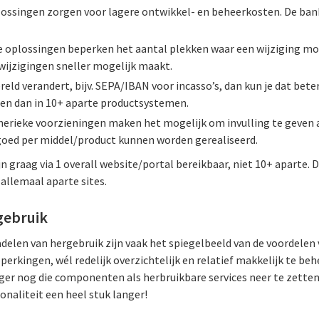
plossingen zorgen voor lagere ontwikkel- en beheerkosten. De ban
e oplossingen beperken het aantal plekken waar een wijziging m
wijzigingen sneller mogelijk maakt.
ereld verandert, bijv. SEPA/IBAN voor incasso’s, dan kun je dat beter
en dan in 10+ aparte productsystemen.
erieke voorzieningen maken het mogelijk om invulling te geven 
t goed per middel/product kunnen worden gerealiseerd.
 graag via 1 overall website/portal bereikbaar, niet 10+ aparte. 
 allemaal aparte sites.
gebruik
nadelen van hergebruik zijn vaak het spiegelbeeld van de voordelen
beperkingen, wél redelijk overzichtelijk en relatief makkelijk te be
r nog die componenten als herbruikbare services neer te zetten
naliteit een heel stuk langer!