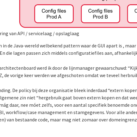
ring van API / servicelaag / opslaglaag
 in de Java-wereld welbekend pattern waar de GUI apart is , maar 
 die lagen passen zich middels configuratiefiles aan, afhankelijk 
architectenboard werd ik door de lijnmanager gewaarschuwd: “Kij
Z, de vorige keer werden we afgeschoten omdat we teveel herbrui
nding. De policy bij deze organisatie bleek inderdaad “extern kop
 algemene zin niet “hergebruik gaat boven extern kopen en dat we
 mág daar, nee móet zelfs, voor een aantal specifiek benoemde 
, BI, workflow/case management en stamgegevens. Voor alle ande
gen) van bestaande code, maar mag niet zomaar over domeingren