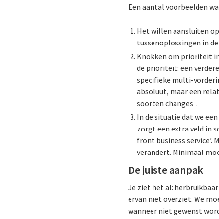
Een aantal voorbeelden waa
Het willen aansluiten o
tussenoplossingen in de 
Knokken om prioriteit in
de prioriteit: een verde
specifieke multi-vorderi
absoluut, maar een rela
soorten changes .
In de situatie dat we ee
zorgt een extra veld in 
front business service’.
verandert. Minimaal moet
De juiste aanpak
Je ziet het al: herbruikba
ervan niet overziet. We mo
wanneer niet gewenst wordt