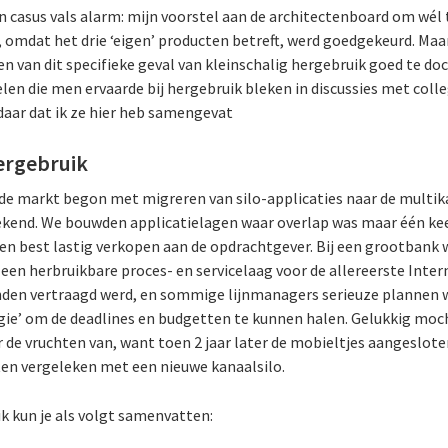
n casus vals alarm: mijn voorstel aan de architectenboard om wél
omdat het drie ‘eigen’ producten betreft, werd goedgekeurd. Maa
 van dit specifieke geval van kleinschalig hergebruik goed te d
len die men ervaarde bij hergebruik bleken in discussies met coll
daar dat ik ze hier heb samengevat
ergebruik
n de markt begon met migreren van silo-applicaties naar de multi
kend. We bouwden applicatielagen waar overlap was maar één keer
en best lastig verkopen aan de opdrachtgever. Bij een grootbank 
 een herbruikbare proces- en servicelaag voor de allereerste Inte
nden vertraagd werd, en sommige lijnmanagers serieuze plannen 
gie’ om de deadlines en budgetten te kunnen halen. Gelukkig mo
ar de vruchten van, want toen 2 jaar later de mobieltjes aangeslo
ten vergeleken met een nieuwe kanaalsilo.
k kun je als volgt samenvatten: