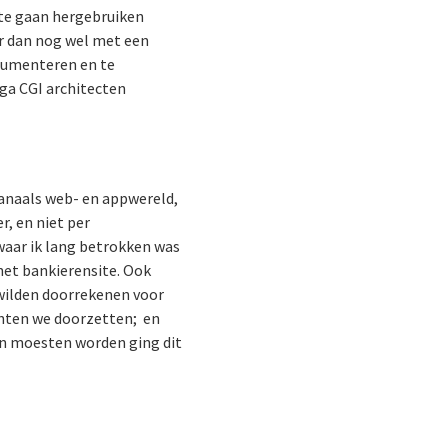
 te gaan hergebruiken
r dan nog wel met een
ocumenteren en te
ega CGI architecten
kanaals web- en appwereld,
, en niet per
waar ik lang betrokken was
rnet bankierensite. Ook
wilden doorrekenen voor
chten we doorzetten; en
ten moesten worden ging dit