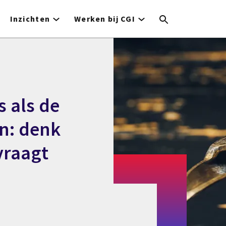
Inzichten
Werken bij CGI
s als de
n: denk
vraagt