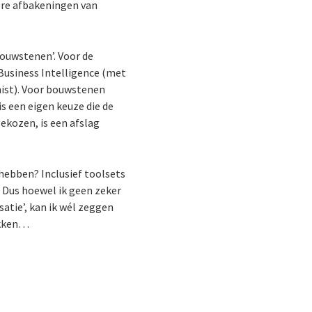
ere afbakeningen van
bouwstenen’. Voor de
 Business Intelligence (met
mist). Voor bouwstenen
s een eigen keuze die de
ekozen, is een afslag
hebben? Inclusief toolsets
? Dus hoewel ik geen zeker
atie’, kan ik wél zeggen
okken…