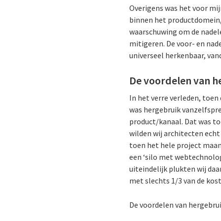
Overigens was het voor mij
binnen het productdomein, 
waarschuwing om de nadelen
mitigeren. De voor- en nade
universeel herkenbaar, van
De voordelen van h
In het verre verleden, toe
was hergebruik vanzelfspre
product/kanaal. Dat was to
wilden wij architecten echt
toen het hele project maa
een ‘silo met webtechnolo
uiteindelijk plukten wij da
met slechts 1/3 van de kos
De voordelen van hergebrui