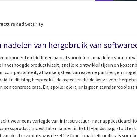
ructure and Security
en nadelen van hergebruik van softwa
recomponenten biedt een aantal voordelen en nadelen voor ontwik
in verhoogde productiviteit, snellere ontwikkeltijden en kosten
van compatibiliteit, afhankelijkheid van externe partijen, en mogel
heid. In dit blog bespreek ik de aspecten die de keuze voor hergebr
 een concrete case. En, spoiler alert, er is geen standaardoplossin
dacht weer eens verlegde van infrastructuur- naar applicatiearchit
sinessproduct moest laten landen in het IT-landschap, stuitte ik 
ft van de storypoints was dezelfde functionaliteit nodig als voor 