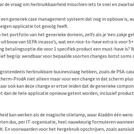
r de vraag om herbruikbaarheid misschien iets te snel en zwartwi
p een generiek case management systeem dat nog in opbouw is, wat
eigen applicatie tot gevolg heeft.
 het portfolio van het generieke domein, zelfs als je ‘een zakje ge
re uitbouw van SEPA incasso’s, wat een nice-to-have extra is voor 
ng betalingsoptie die voor 1 specifiek product een must-have is?
tief begrip: wendbaar voor bepaalde soorten changes botst soms 
n grotendeels herbruikbare businesslaag hebben, zoals de PSA-cas
scherm-ProdA niet alleen maar voor een change in dat scherm plus
 Maar ook kan deze change er ertoe leiden dat de generieke compo
 dan de hele applicatie opnieuw getest worden, inclusief product
arheid kan werken als de magische olielamp, waar Aladdin één wen
eten dus, per IT-organisatie, heel nauwkeurig formuleren wannee
. En voorwaarden voor het hergebruik opschrijven, zoals aansluit