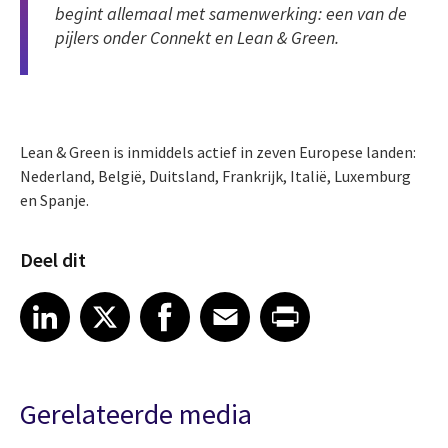
begint allemaal met samenwerking: een van de
pijlers onder Connekt en Lean & Green.
Lean & Green is inmiddels actief in zeven Europese landen:
Nederland, België, Duitsland, Frankrijk, Italië, Luxemburg
en Spanje.
Deel dit
Share article on LinkedIn
Share article on X
Share article on Facebook
Share article on Email
Share article on Print
LinkedIn
X
Facebook
Email
Print
Gerelateerde media