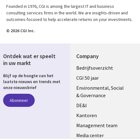
Founded in 1976, CGI is among the largest IT and business
consulting services firms in the world. We are insights-driven and
outcomes-focused to help accelerate returns on your investments.
© 2026 CGI Inc.
Ontdek wat er speelt
Company
in uw markt
Useful
Bedrijfsoverzicht
Blijf op de hoogte van het
links
CGI 50 jaar
laatste nieuws en trends met
NETHERLANDS
Environmental, Social
onze nieuwsbrief
& Governance
Abonneer
DE&I
Kantoren
Management team
Media center