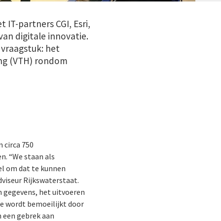
IT-partners CGI, Esri,
an digitale innovatie.
 vraagstuk: het
ing (VTH) rondom
n circa 750
en. “We staan als
tel om dat te kunnen
adviseur Rijkswaterstaat.
n gegevens, het uitvoeren
ze wordt bemoeilijkt door
n een gebrek aan