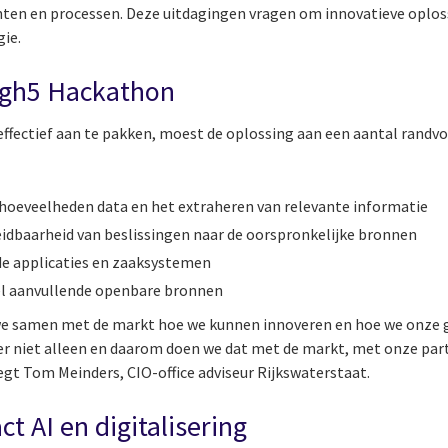
nten en processen. Deze uitdagingen vragen om innovatieve oplo
gie.
igh5 Hackathon
ffectief aan te pakken, moest de oplossing aan een aantal rand
hoeveelheden data en het extraheren van relevante informatie
idbaarheid van beslissingen naar de oorspronkelijke bronnen
de applicaties en zaaksystemen
el aanvullende openbare bronnen
 we samen met de markt hoe we kunnen innoveren en hoe we onze
r niet alleen en daarom doen we dat met de markt, met onze part
zegt Tom Meinders, CIO-office adviseur Rijkswaterstaat.
t AI en digitalisering