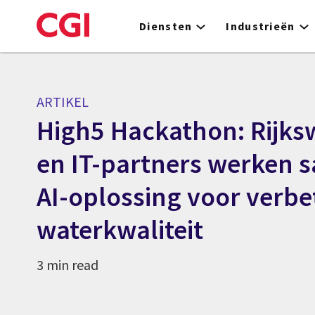
Skip
to
Diensten
Industrieën
main
content
ARTIKEL
High5 Hackathon: Rijks
en IT-partners werken 
AI-oplossing voor verbe
waterkwaliteit
3 min read