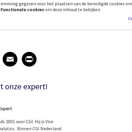
temming gegeven voor het plaatsen van de benodigde cookies om
e
Functionele cookies
om deze inhoud te bekijken.
C
 on LinkedIn
icle on X
e article on Facebook
Share article on Email
Share article on Print
Facebook
Email
Print
 onze expert!
Expert
s 2001 voor CGI. Hij is Vice
nalytics. Binnen CGI Nederland