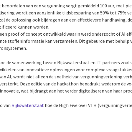
t beoordelen van een vergunning vergt gemiddeld 100 uur, met piek
alisering wordt een aanzienlijke tijdsbesparing van 50% tot 75% v
 zal de oplossing ook bijdragen aan een effectievere handhaving, 
ntificeerd kunnen worden.
een proof of concept ontwikkeld waarin werd onderzocht of AI eff
nte stoffeninformatie kan verzamelen. Dit gebeurde met behulp 
bronsystemen.
e de samenwerking tussen Rijkswaterstaat en IT-partners zoals K
wikkelen van innovatieve oplossingen voor complexe vraagstukke
van AI, wordt niet alleen de snelheid van vergunningverlening ve
versterkt. Deze editie van de hackathon benadrukt wederom de vo
 innovatie, wat bijdraagt aan het verder digitaliseren van haar pro
eo van
Rijkswaterstaat
hoe de High Five over VTH (vergunningverle