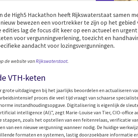
n de High5 Hackathon heeft Rijkswaterstaat samen met 
nieuw bewezen een voortrekker te zijn op het gebied v
 edities lag de focus dit keer op een actueel en urgent
keten voor vergunningverlening, toezicht en handhav
pecifieke aandacht voor lozingsvergunningen.
 op de website van
Rijkswaterstaat
.
de VTH-keten
 grote uitdagingen bij het jaarlijks beoordelen en actualiseren va
beidsintensief proces die veel tijd vraagt van schaarse specialist
norme instandhoudingsopgave. Digitalisering is eigenlijk de sleu
ificial intelligence (AI).”, zegt Marie-Louise van Tier, CIO-office 
stappen, zoals het opstellen van een feitenrelaas, verificatie va
len van een nieuwe vergunning wanneer nodig. De huidige werkwij
hillende formaten en systemen, lastig doorzoekbare informatie e