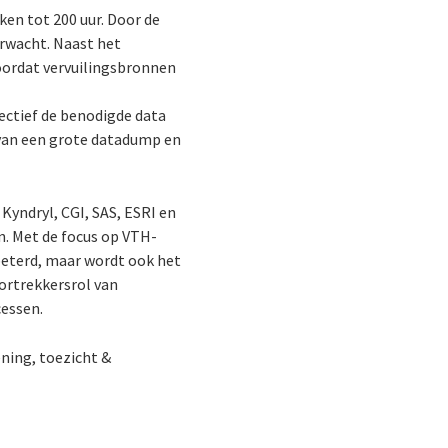
en tot 200 uur. Door de
erwacht. Naast het
doordat vervuilingsbronnen
ectief de benodigde data
van een grote datadump en
yndryl, CGI, SAS, ESRI en
n. Met de focus op VTH-
rbeterd, maar wordt ook het
ortrekkersrol van
cessen.
ning, toezicht &