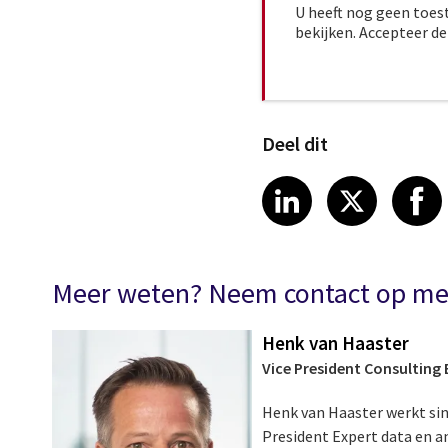
U heeft nog geen toes
bekijken. Accepteer d
Deel dit
Share article
Share art
Shar
LinkedIn
X
Meer weten? Neem contact op met
Henk van Haaster
Vice President Consulting 
Henk van Haaster werkt sind
President Expert data en a