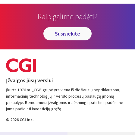
Kaip galime padėti?
susisiekite
Įžvalgos jūsų verslui
Įkurta 1976 m. „CGI“ grupė yra viena iš didžiausių nepriklausomų
informacinių technologijų ir verslo procesų paslaugų įmonių
pasaulyje. Remdamiesi įžvalgomis ir sėkminga patirtimi padėsime
jums padidinti investicijų grąžą.
© 2026 CGI Inc.