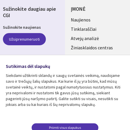
Sužinokite daugiau apie
ĮMONĖ
CGI
Useful
Naujienos
Sužinokite naujienas
links
Tinklaraščiai
LITHUANIA
Atvejų analizė
Užsiprenumeruoti
Žiniasklaidos centras
Aljansus
SEKITE MUS
Sutikimas dėl slapukų
Social
Siekdami užtikrinti sklandų ir saugų svetainės veikimą, naudojame
Media
savo ir trečiųjų šalių slapukus. Kai kurie iš jų yra būtini, kad mūsų
LITHUANIA
svetainė veiktų, ir nustatomi pagal numatytuosius nustatymus. Kiti
yra neprivalomi ir nustatomi tik gavus jūsų sutikimą, siekiant
Išteklių centras
Pagalba
pagerinti jūsų naršymo patirtį. Galite sutikti su visais, nesutikti su
jokiais arba su kai kuriais iš šių neprivalomų slapukų.
Library
Legal
Atvejų analizės
Taisyklės
Links
LITHUANIA
Brošiūros
Privatumas
LITHUANIA
Naujienos
Prieinamumas
Priimti visus slapukus