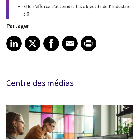
Elle s’efforce d’atteindre les objectifs de l’Industrie
5.0
Partager
Share article on LinkedIn
Share article on X
Share article on Facebook
Share article on Email
Share article on Print
LinkedIn
X
Facebook
Email
Print
Centre des médias