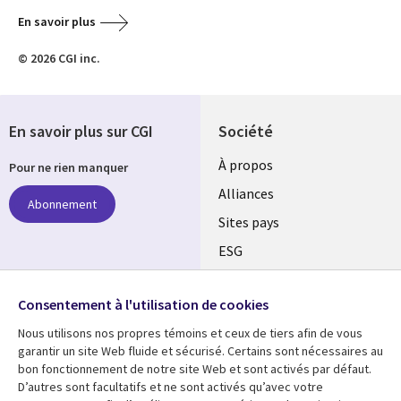
En savoir plus
© 2026 CGI inc.
En savoir plus sur CGI
Société
À propos
Pour ne rien manquer
Alliances
Abonnement
Sites pays
ESG
Nos bureaux
Suivez-nous
Consentement à l'utilisation de cookies
Fusions
Nous utilisons nos propres témoins et ceux de tiers afin de vous
Social
Salle de presse
garantir un site Web fluide et sécurisé. Certains sont nécessaires au
Media
bon fonctionnement de notre site Web et sont activés par défaut.
Global
D’autres sont facultatifs et ne sont activés qu’avec votre
FR