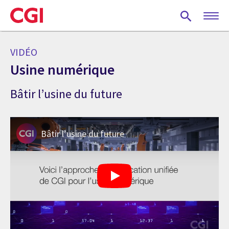
Skip
to
main
content
VIDÉO
Usine numérique
Bâtir l’usine du future
Bâtir l’usine du future