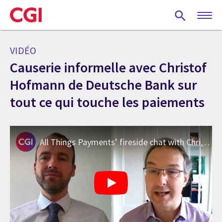
Skip
to
main
content
VIDÉO
Causerie informelle avec Christof
Hofmann de Deutsche Bank sur
tout ce qui touche les paiements
All Things Payments’ fireside chat with Christof Hofmann, Deutsche Bank