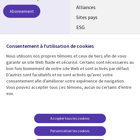
Alliances
Abonnement
Sites pays
ESG
Nos bureaux
Suivez-nous
Consentement à l'utilisation de cookies
Fusions
Nous utilisons nos propres témoins et ceux de tiers afin de vous
Social
Salle de presse
garantir un site Web fluide et sécurisé. Certains sont nécessaires au
Media
bon fonctionnement de notre site Web et sont activés par défaut.
Global
D’autres sont facultatifs et ne sont activés qu’avec votre
FR
consentement afin d’améliorer votre expérience de navigation.
Ressources
Support
Vous pouvez accepter tous ces témoins, aucun ou certains d’entre
eux.
Articles
Accessibilité
Blogues
Données Personnelles
Études de cas
Restrictions et
Accepter tous les cookies
conditions juridiques
Événements
Personnaliser les cookies
Carrières FAQ
Baladodiffusions