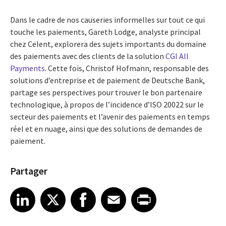
Dans le cadre de nos causeries informelles sur tout ce qui
touche les paiements, Gareth Lodge, analyste principal
chez Celent, explorera des sujets importants du domaine
des paiements avec des clients de la solution
CGI All
Payments
. Cette fois, Christof Hofmann, responsable des
solutions d’entreprise et de paiement de Deutsche Bank,
partage ses perspectives pour trouver le bon partenaire
technologique, à propos de l’incidence d’ISO 20022 sur le
secteur des paiements et l’avenir des paiements en temps
réel et en nuage, ainsi que des solutions de demandes de
paiement.
Partager
Share article on LinkedIn
Share article on X
Share article on Facebook
Share article on Email
Share article on Print
LinkedIn
X
Facebook
Email
Print