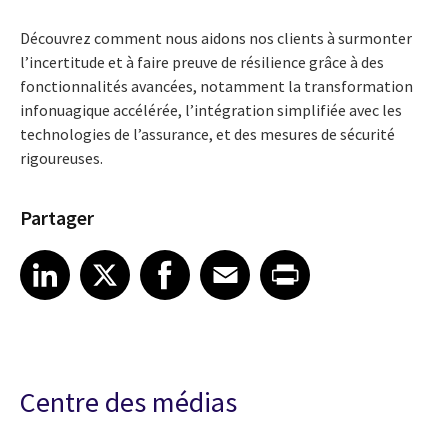
Découvrez comment nous aidons nos clients à surmonter
l’incertitude et à faire preuve de résilience grâce à des
fonctionnalités avancées, notamment la transformation
infonuagique accélérée, l’intégration simplifiée avec les
technologies de l’assurance, et des mesures de sécurité
rigoureuses.
Partager
Share article on LinkedIn
Share article on X
Share article on Facebook
Share article on Email
Share article on Print
LinkedIn
X
Facebook
Email
Print
Centre des médias