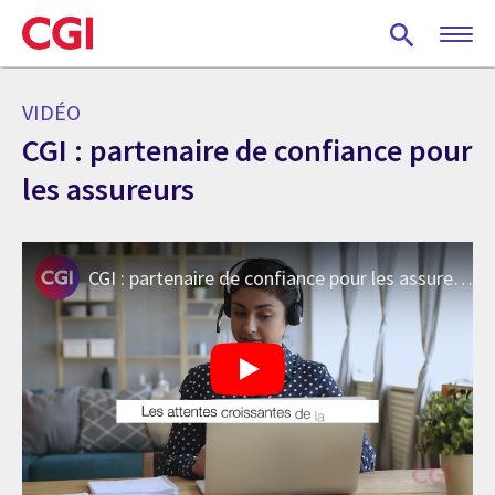
Skip
to
main
content
VIDÉO
CGI : partenaire de confiance pour
les assureurs
CGI : partenaire de confiance pour les assureurs