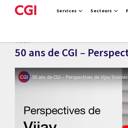
Skip
to
Services
Secteurs
main
content
VIDÉO
50 ans de CGI – Perspect
50 ans de CGI – Perspectives de Vijay Sriniva