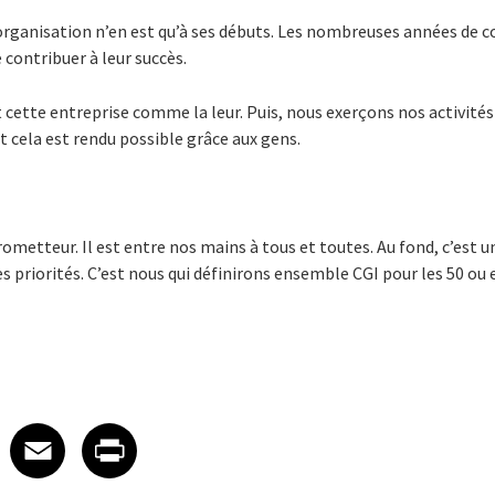
’organisation n’en est qu’à ses débuts. Les nombreuses années de c
contribuer à leur succès.
t cette entreprise comme la leur. Puis, nous exerçons nos activité
t cela est rendu possible grâce aux gens.
rometteur. Il est entre nos mains à tous et toutes. Au fond, c’est 
s priorités. C’est nous qui définirons ensemble CGI pour les 50 ou
 on LinkedIn
icle on X
e article on Facebook
Share article on Email
Share article on Print
Facebook
Email
Print