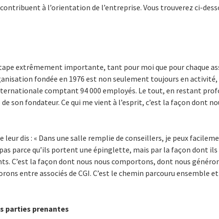
i contribuent à l’orientation de l’entreprise. Vous trouverez ci-des
tape extrêmement importante, tant pour moi que pour chaque asso
ganisation fondée en 1976 est non seulement toujours en activité, 
nternationale comptant 94 000 employés. Le tout, en restant pr
e de son fondateur. Ce qui me vient à l’esprit, c’est la façon dont
 je leur dis : « Dans une salle remplie de conseillers, je peux facile
 pas parce qu’ils portent une épinglette, mais par la façon dont il
ients. C’est la façon dont nous nous comportons, dont nous généron
orons entre associés de CGI. C’est le chemin parcouru ensemble et 
os parties prenantes