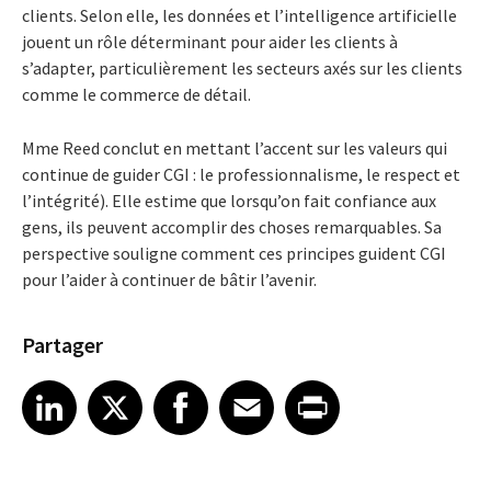
clients. Selon elle, les données et l’intelligence artificielle
jouent un rôle déterminant pour aider les clients à
s’adapter, particulièrement les secteurs axés sur les clients
comme le commerce de détail.
Mme Reed conclut en mettant l’accent sur les valeurs qui
continue de guider CGI : le professionnalisme, le respect et
l’intégrité). Elle estime que lorsqu’on fait confiance aux
gens, ils peuvent accomplir des choses remarquables. Sa
perspective souligne comment ces principes guident CGI
pour l’aider à continuer de bâtir l’avenir.
Partager
Share article on LinkedIn
Share article on X
Share article on Facebook
Share article on Email
Share article on Print
LinkedIn
X
Facebook
Email
Print