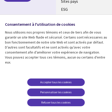
Sites pays
ESG
Nos bureaux
Suivez-nous
Consentement à l'utilisation de cookies
Fusions
Nous utilisons nos propres témoins et ceux de tiers afin de vous
Social
Salle de presse
garantir un site Web fluide et sécurisé. Certains sont nécessaires au
Media
bon fonctionnement de notre site Web et sont activés par défaut.
Global
D’autres sont facultatifs et ne sont activés qu’avec votre
FR
consentement afin d’améliorer votre expérience de navigation.
Ressources
Support
Vous pouvez accepter tous ces témoins, aucun ou certains d’entre
eux.
Articles
Accessibilité
Blogues
Données Personnelles
Études de cas
Restrictions et
Accepter tous les cookies
conditions juridiques
Événements
Personnaliser les cookies
Carrières FAQ
Baladodiffusions
Centre de gestion des
Refuser tous les cookies
Vidéos
témoins