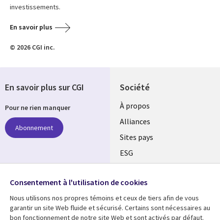
investissements.
En savoir plus
© 2026 CGI inc.
En savoir plus sur CGI
Société
À propos
Pour ne rien manquer
Alliances
Abonnement
Sites pays
ESG
Nos bureaux
Suivez-nous
Consentement à l'utilisation de cookies
Fusions
Nous utilisons nos propres témoins et ceux de tiers afin de vous
Social
Salle de presse
garantir un site Web fluide et sécurisé. Certains sont nécessaires au
Media
bon fonctionnement de notre site Web et sont activés par défaut.