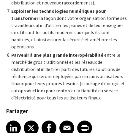
distribution et nouveaux raccordements).
Exploiter les technologies numériques pour
transformer
la façon dont votre organisation forme ses
travailleurs afin d’attirer les jeunes et de leur enseigner
en utilisant les outils modernes auxquels ils sont
habitués, et ainsi assurer la sécurité et améliorer les
opérations.
Parvenir à une plus grande interopérabilité
entre le
marché de gros traditionnel et les réseaux de
distribution afin de tirer parti des futures solutions de
résilience qui seront déployées par certains utilisateurs
finaux pour leurs propres besoins (stockage d’énergie et
autoproduction) pour renforcer la fiabilité du service
d’électricité pour tous les utilisateurs finaux.
Partager
Share article on LinkedIn
Share article on X
Share article on Facebook
Share article on Email
Share article on Print
LinkedIn
X
Facebook
Email
Print