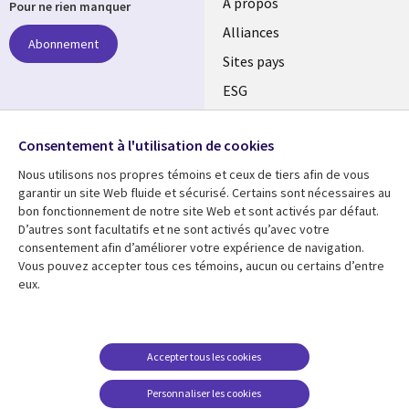
À propos
Pour ne rien manquer
Alliances
Abonnement
Sites pays
ESG
Nos bureaux
Suivez-nous
Consentement à l'utilisation de cookies
Fusions
Nous utilisons nos propres témoins et ceux de tiers afin de vous
Social
Salle de presse
garantir un site Web fluide et sécurisé. Certains sont nécessaires au
Media
bon fonctionnement de notre site Web et sont activés par défaut.
Global
D’autres sont facultatifs et ne sont activés qu’avec votre
FR
consentement afin d’améliorer votre expérience de navigation.
Ressources
Support
Vous pouvez accepter tous ces témoins, aucun ou certains d’entre
eux.
Articles
Accessibilité
Blogues
Données Personnelles
Études de cas
Restrictions et
Accepter tous les cookies
conditions juridiques
Événements
Personnaliser les cookies
Carrières FAQ
Baladodiffusions