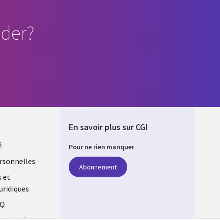
der?
En savoir plus sur CGI
é
Pour ne rien manquer
rsonnelles
Abonnement
s et
uridiques
AQ