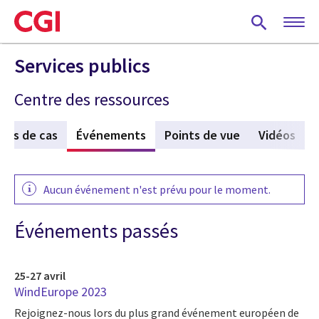
Skip
to
main
content
Services publics
Centre des ressources
des de cas
Événements
(active tab)
Points de vue
Vidéos
Aucun événement n'est prévu pour le moment.
Événements passés
25-27 avril
WindEurope 2023
Rejoignez-nous lors du plus grand événement européen de