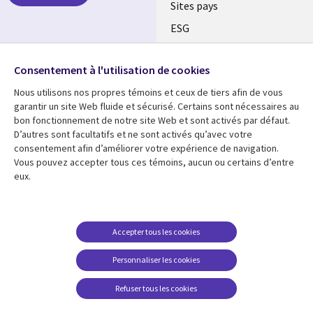
Sites pays
ESG
Nos bureaux
Suivez-nous
Consentement à l'utilisation de cookies
Fusions
Nous utilisons nos propres témoins et ceux de tiers afin de vous
Social
Salle de presse
garantir un site Web fluide et sécurisé. Certains sont nécessaires au
Media
bon fonctionnement de notre site Web et sont activés par défaut.
Global
D’autres sont facultatifs et ne sont activés qu’avec votre
FR
consentement afin d’améliorer votre expérience de navigation.
Ressources
Support
Vous pouvez accepter tous ces témoins, aucun ou certains d’entre
eux.
Articles
Accessibilité
Blogues
Données Personnelles
Études de cas
Restrictions et
Accepter tous les cookies
conditions juridiques
Événements
Personnaliser les cookies
Carrières FAQ
Baladodiffusions
Centre de gestion des
Refuser tous les cookies
Vidéos
témoins