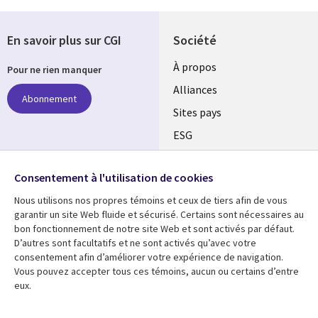
En savoir plus sur CGI
Société
À propos
Pour ne rien manquer
Alliances
Abonnement
Sites pays
ESG
Nos bureaux
Suivez-nous
Consentement à l'utilisation de cookies
Fusions
Nous utilisons nos propres témoins et ceux de tiers afin de vous
Social
Salle de presse
garantir un site Web fluide et sécurisé. Certains sont nécessaires au
Media
bon fonctionnement de notre site Web et sont activés par défaut.
Global
D’autres sont facultatifs et ne sont activés qu’avec votre
FR
consentement afin d’améliorer votre expérience de navigation.
Ressources
Support
Vous pouvez accepter tous ces témoins, aucun ou certains d’entre
eux.
Articles
Accessibilité
Blogues
Données Personnelles