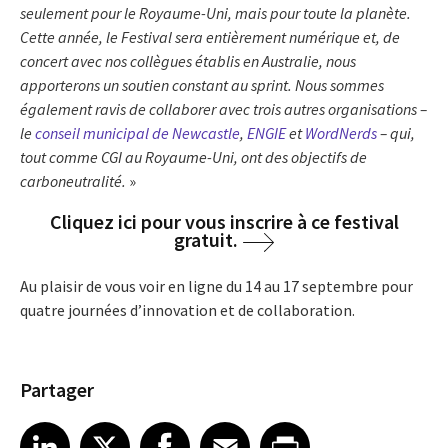
seulement pour le Royaume-Uni, mais pour toute la planète.
Cette année, le Festival sera entièrement numérique et, de
concert avec nos collègues établis en Australie, nous
apporterons un soutien constant au sprint. Nous sommes
également ravis de collaborer avec trois autres organisations –
le
conseil municipal de Newcastle
,
ENGIE
et
WordNerds
– qui,
tout comme CGI au Royaume-Uni, ont des objectifs de
carboneutralité.
»
Cliquez ici pour vous inscrire à ce festival
gratuit.
Au plaisir de vous voir en ligne du 14 au 17 septembre pour
quatre journées d’innovation et de collaboration.
Partager
Share article on LinkedIn
Share article on X
Share article on Facebook
Share article on Email
Share article on Print
LinkedIn
X
Facebook
Email
Print