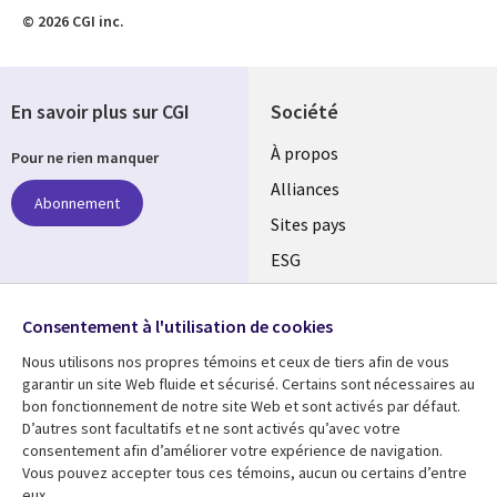
© 2026 CGI inc.
En savoir plus sur CGI
Société
À propos
Pour ne rien manquer
Alliances
Abonnement
Sites pays
ESG
Nos bureaux
Suivez-nous
Consentement à l'utilisation de cookies
Fusions
Nous utilisons nos propres témoins et ceux de tiers afin de vous
Social
Salle de presse
garantir un site Web fluide et sécurisé. Certains sont nécessaires au
Media
bon fonctionnement de notre site Web et sont activés par défaut.
Global
D’autres sont facultatifs et ne sont activés qu’avec votre
FR
consentement afin d’améliorer votre expérience de navigation.
Ressources
Support
Vous pouvez accepter tous ces témoins, aucun ou certains d’entre
eux.