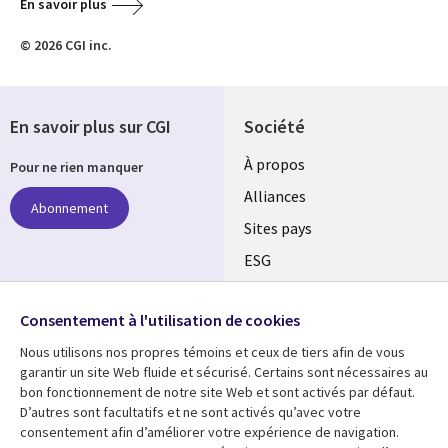
En savoir plus
© 2026 CGI inc.
En savoir plus sur CGI
Société
À propos
Pour ne rien manquer
Alliances
Abonnement
Sites pays
ESG
Nos bureaux
Suivez-nous
Consentement à l'utilisation de cookies
Fusions
Nous utilisons nos propres témoins et ceux de tiers afin de vous
Social
Salle de presse
garantir un site Web fluide et sécurisé. Certains sont nécessaires au
Media
bon fonctionnement de notre site Web et sont activés par défaut.
Global
D’autres sont facultatifs et ne sont activés qu’avec votre
FR
consentement afin d’améliorer votre expérience de navigation.
Ressources
Support