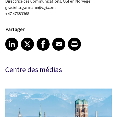
Directrice des Communications, CGI en Norvège
graciella.garmann@cgi.com
+47 47683368
Partager
Share article on LinkedIn
Share article on X
Share article on Facebook
Share article on Email
Share article on Print
LinkedIn
X
Facebook
Email
Print
Centre des médias