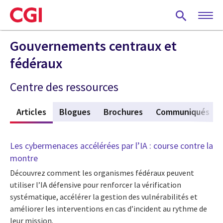
Skip
to
main
content
Gouvernements centraux et
fédéraux
Centre des ressources
f
Articles
(active tab)
Blogues
Brochures
Communiqués
Les cybermenaces accélérées par l’IA : course contre la
montre
Découvrez comment les organismes fédéraux peuvent
utiliser l’IA défensive pour renforcer la vérification
systématique, accélérer la gestion des vulnérabilités et
améliorer les interventions en cas d’incident au rythme de
leur mission.