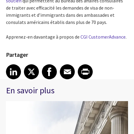
soutien
qui permettent au Bureau des affaires consulaires
de traiter avec efficacité les demandes de visa de non-
immigrants et d’immigrants dans des ambassades et
consulats américains établis dans plus de 70 pays.
Apprenez-en davantage à propos de
CGI CustomerAdvance
.
Partager
Share article on LinkedIn
Share article on X
Share article on Facebook
Share article on Email
Share article on Print
LinkedIn
X
Facebook
Email
Print
En savoir plus