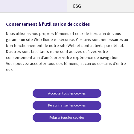
ESG
Nos bureaux
Suivez-nous
Consentement à l'utilisation de cookies
Fusions
Nous utilisons nos propres témoins et ceux de tiers afin de vous
Social
Salle de presse
garantir un site Web fluide et sécurisé. Certains sont nécessaires au
Media
bon fonctionnement de notre site Web et sont activés par défaut.
Global
D’autres sont facultatifs et ne sont activés qu’avec votre
FR
consentement afin d’améliorer votre expérience de navigation.
Ressources
Support
Vous pouvez accepter tous ces témoins, aucun ou certains d’entre
eux.
Articles
Accessibilité
Blogues
Données Personnelles
Études de cas
Restrictions et
Accepter tous les cookies
conditions juridiques
Événements
Personnaliser les cookies
Carrières FAQ
Baladodiffusions
Centre de gestion des
Refuser tous les cookies
Vidéos
témoins
En voir plus