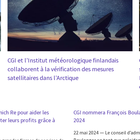
CGI et l’Institut météorologique finlandais
collaborent à la vérification des mesures
satellitaires dans l’Arctique
ich Re pour aider les
CGI nommera François Boulang
er leurs profits grâce à
2024
22 mai 2024
Le conseil d’adm
Boulanger en tant que président