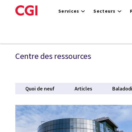
Skip
to
Services
Secteurs
main
content
ESG
Centre des ressources
Quoi de neuf
Articles
Baladodi