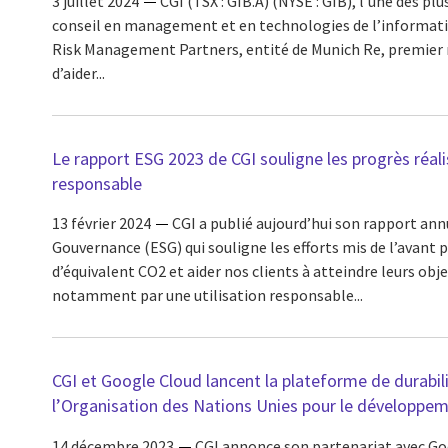
3 juillet 2024
CGI (TSX : GIB.A) (NYSE : GIB), l’une des pl
conseil en management et en technologies de l’informati
Risk Management Partners, entité de Munich Re, premier 
d’aider...
Le rapport ESG 2023 de CGI souligne les progrès réal
responsable
13 février 2024
CGI a publié aujourd’hui son rapport an
Gouvernance (ESG) qui souligne les efforts mis de l’avant 
d’équivalent CO2 et aider nos clients à atteindre leurs obj
notamment par une utilisation responsable...
CGI et Google Cloud lancent la plateforme de durabili
l’Organisation des Nations Unies pour le développem
14 décembre 2023
CGI annonce son partenariat avec Go