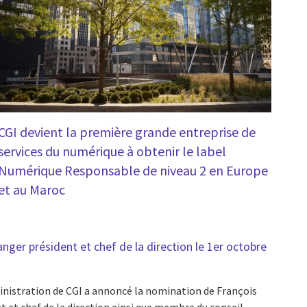
CGI devient la première grande entreprise de
services du numérique à obtenir le label
Numérique Responsable de niveau 2 en Europe
et au Maroc
er président et chef de la direction le 1er octobre
inistration de CGI a annoncé la nomination de François
 et chef de la direction ainsi que membre du conseil