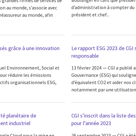
us grandes firmes de services de
d’administration à compter du 
on au monde, s’associe avec
président et chef...
réassureur au monde, afin
isés grâce à une innovation
Le rapport ESG 2023 de CGI s
responsable
nuel Environnement, Social et
13 février 2024
CGI a publié 
pour réduire les émissions
Gouvernance (ESG) qui souligne 
ectifs organisationnels ESG,
d’équivalent CO2 et aider nos c
notamment par une utilisation 
té planétaire de
CGI s’inscrit dans la liste 
ent industriel
pour l’année 2023
ogle Cloud pour la mise en
26 septembre 2023
CGI a ét