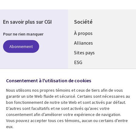
En savoir plus sur CGI
Société
À propos
Pour ne rien manquer
Alliances
Abonnement
Sites pays
ESG
Nos bureaux
Suivez-nous
Consentement à l'utilisation de cookies
Fusions
Nous utilisons nos propres témoins et ceux de tiers afin de vous
Social
Salle de presse
garantir un site Web fluide et sécurisé. Certains sont nécessaires au
Media
bon fonctionnement de notre site Web et sont activés par défaut.
Global
D’autres sont facultatifs et ne sont activés qu’avec votre
FR
consentement afin d’améliorer votre expérience de navigation.
Ressources
Support
Vous pouvez accepter tous ces témoins, aucun ou certains d’entre
eux.
Articles
Accessibilité