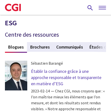
Skip
to
main
content
ESG
Centre des ressources
s
Blogues
(active tab)
Brochures
Communiqués
Études de 
Sébastien Barangé
Établir la confiance grâce à une
approche responsable et transparente
en matière d’ESG
2023-02-14
Chez CGI, nous croyons que : «
l’on maîtrise mieux les éléments que l’on
mesure, et dont les résultats sont rendus
visibles. » Notre approche responsable et